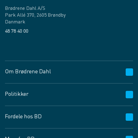
Brødrene Dahl A/S
Park Allé 370, 2605 Brøndby
Danmark
48 78 40 00
Facebook
LinkedIn
Om Brødrene Dahl
Kundeservice
Politikker
Vagttelefon 30 10 89 89
Spørgsmål og svar
Salgs- og leveringsbetingelser
Fordele hos BD
Job og karriere
Privatlivspolitik
Fødevarekontrolrapport
Cookies
24/7