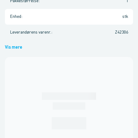
Pakkestørrelse
:
1
Enhed
:
stk
Leverandørens varenr.
:
Z42306
Vis mere