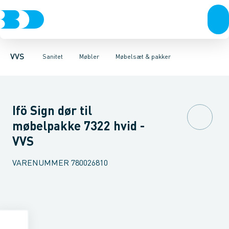
Rør & fittings
Toiletter, sæder og cisterner
Møbelsæt & pakker
Pressfittings & rør
Underskabe
Vaske
Højskabe
Kuglehaner & ventiler
Armaturer
Overskabe
Brusere
Sideskab
Baderum
Afløb 
VVS
Sanitet
Møbler
Møbelsæt & pakker
Ifö Sign dør til
møbelpakke 7322 hvid -
VVS
VARENUMMER
780026810