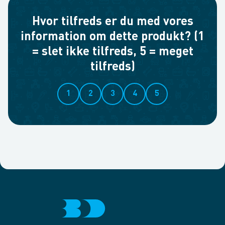
Hvor tilfreds er du med vores
information om dette produkt? (1
= slet ikke tilfreds, 5 = meget
tilfreds)
1
2
3
4
5