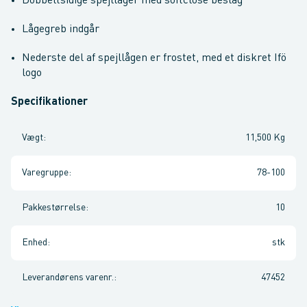
Dobbeltsidige spejllåger med softclose beslag
Lågegreb indgår
Nederste del af spejllågen er frostet, med et diskret Ifö
logo
Specifikationer
Vægt
:
11,500 Kg
Varegruppe
:
78-100
Pakkestørrelse
:
10
Enhed
:
stk
Leverandørens varenr.
:
47452