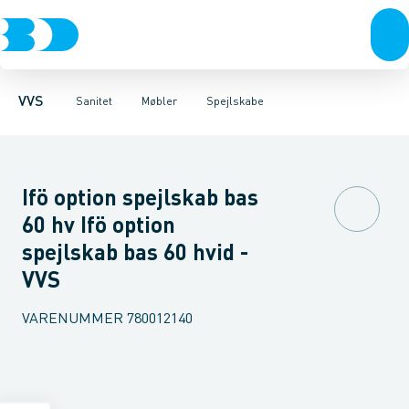
Rør & fittings
Toiletter, sæder og cisterner
Møbelsæt & pakker
Pressfittings & rør
Underskabe
Vaske
Højskabe
Kuglehaner & ventiler
Armaturer
Overskabe
Brusere
Sideskab
Baderum
Afløb 
VVS
Sanitet
Møbler
Spejlskabe
Ifö option spejlskab bas
60 hv Ifö option
spejlskab bas 60 hvid -
VVS
VARENUMMER
780012140