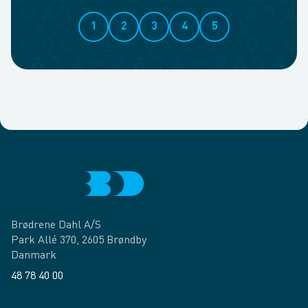
1
2
3
4
5
Brødrene Dahl A/S
Park Allé 370, 2605 Brøndby
Danmark
48 78 40 00