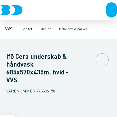
Rør & fittings
Toiletter, sæder og cisterner
Møbelsæt & pakker
Pressfittings & rør
Underskabe
Vaske
Højskabe
Kuglehaner & ventiler
Armaturer
Overskabe
Brusere
Sideskab
Baderum
Afløb 
VVS
Sanitet
Møbler
Møbelsæt & pakker
Ifö Cera underskab &
håndvask
685x570x435m, hvid -
VVS
VARENUMMER
778806150