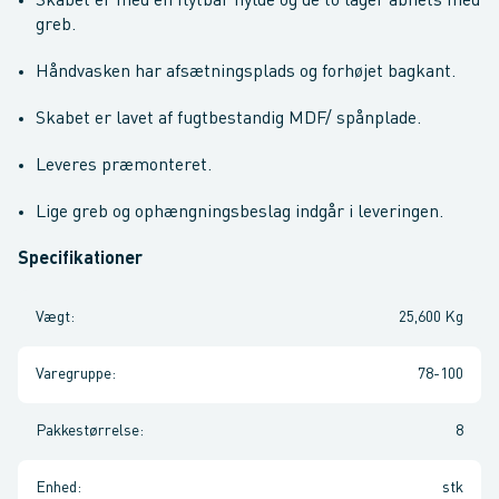
Skabet er med én flytbar hylde og de to låger åbnets med
greb.
Håndvasken har afsætningsplads og forhøjet bagkant.
Skabet er lavet af fugtbestandig MDF/ spånplade.
Leveres præmonteret.
Lige greb og ophængningsbeslag indgår i leveringen.
Specifikationer
Vægt
:
25,600 Kg
Varegruppe
:
78-100
Pakkestørrelse
:
8
Enhed
:
stk