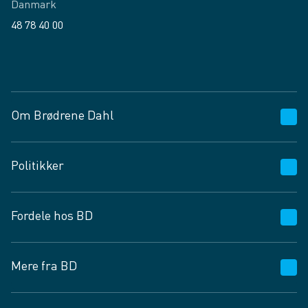
Danmark
48 78 40 00
Facebook
LinkedIn
Om Brødrene Dahl
Kundeservice
Politikker
Vagttelefon 30 10 89 89
Spørgsmål og svar
Salgs- og leveringsbetingelser
Fordele hos BD
Job og karriere
Privatlivspolitik
Fødevarekontrolrapport
Cookies
24/7
Mere fra BD
Vilkår og betingelser
BD app
BD.dk services
Mit BD