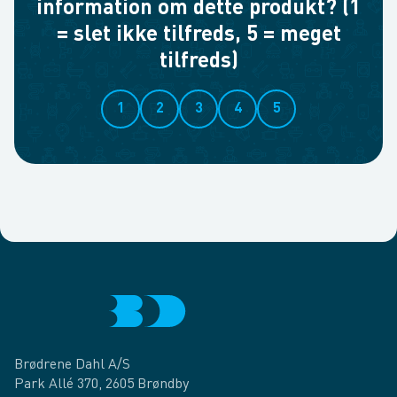
information om dette produkt? (1
= slet ikke tilfreds, 5 = meget
tilfreds)
1
2
3
4
5
Brødrene Dahl A/S
Park Allé 370, 2605 Brøndby