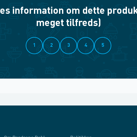
es information om dette produkt? 
meget tilfreds)
1
2
3
4
5