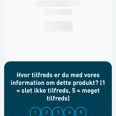
Hvor tilfreds er du med vores
information om dette produkt? (1
= slet ikke tilfreds, 5 = meget
tilfreds)
1
2
3
4
5