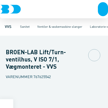
Rør & fittings
Toiletter, sæder og cisterner
Servanteventiler
Pressfittings & rør
Stopventiler & kuglehaner
Vaske
Kuglehaner & ventiler
Armaturer
Aftapventiler & s
Brusere
Baderum
Afløb 
VVS
Sanitet
Ventiler & vaskemaskine slanger
Laboratorie v
BROEN-LAB Lift/Turn-
ventilhus, V ISO 7/1,
Vægmonteret - VVS
VARENUMMER
767625542