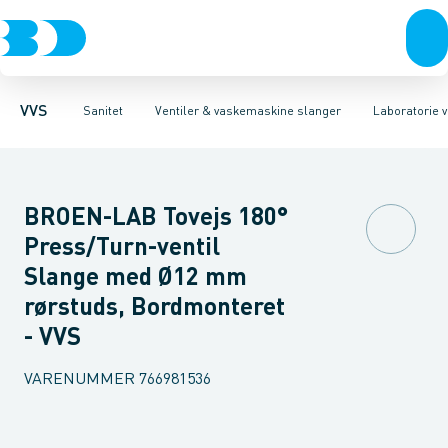
Rør & fittings
Toiletter, sæder og cisterner
Servanteventiler
Pressfittings & rør
Stopventiler & kuglehaner
Vaske
Kuglehaner & ventiler
Armaturer
Aftapventiler & s
Brusere
Baderum
Afløb 
VVS
Sanitet
Ventiler & vaskemaskine slanger
Laboratorie v
BROEN-LAB Tovejs 180°
Press/Turn-ventil
Slange med Ø12 mm
rørstuds, Bordmonteret
- VVS
VARENUMMER
766981536