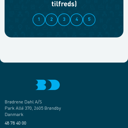
tilfreds)
1
2
3
4
5
Brødrene Dahl A/S
Park Allé 370, 2605 Brøndby
Danmark
48 78 40 00