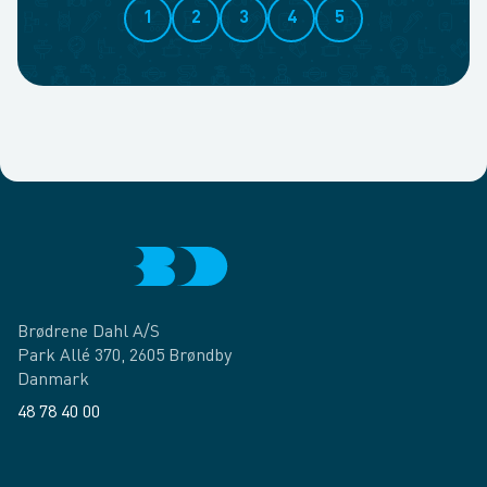
1
2
3
4
5
Brødrene Dahl A/S
Park Allé 370, 2605 Brøndby
Danmark
48 78 40 00