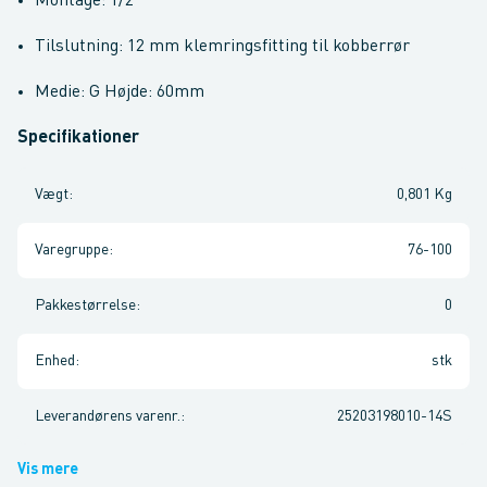
Montage: 1/2"
Tilslutning: 12 mm klemringsfitting til kobberrør
Medie: G Højde: 60mm
Specifikationer
Vægt
:
0,801 Kg
Varegruppe
:
76-100
Pakkestørrelse
:
0
Enhed
:
stk
Leverandørens varenr.
:
25203198010-14S
Vis mere