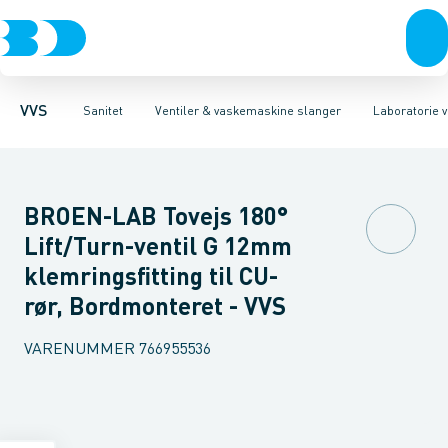
Rør & fittings
Toiletter, sæder og cisterner
Servanteventiler
Pressfittings & rør
Stopventiler & kuglehaner
Vaske
Kuglehaner & ventiler
Armaturer
Aftapventiler & s
Brusere
Baderum
Afløb 
VVS
Sanitet
Ventiler & vaskemaskine slanger
Laboratorie v
BROEN-LAB Tovejs 180°
Lift/Turn-ventil G 12mm
klemringsfitting til CU-
rør, Bordmonteret - VVS
VARENUMMER
766955536