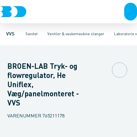
Rør & fittings
Toiletter, sæder og cisterner
Servanteventiler
Pressfittings & rør
Stopventiler & kuglehaner
Vaske
Kuglehaner & ventiler
Armaturer
Aftapventiler & s
Brusere
Baderum
Afløb 
VVS
Sanitet
Ventiler & vaskemaskine slanger
Laboratorie v
BROEN-LAB Tryk- og
flowregulator, He
Uniflex,
Væg/panelmonteret -
VVS
VARENUMMER
765211178