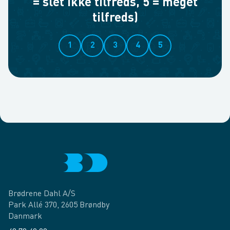
= slet ikke tilfreds, 5 = meget
tilfreds)
1
2
3
4
5
Brødrene Dahl A/S
Park Allé 370, 2605 Brøndby
Danmark