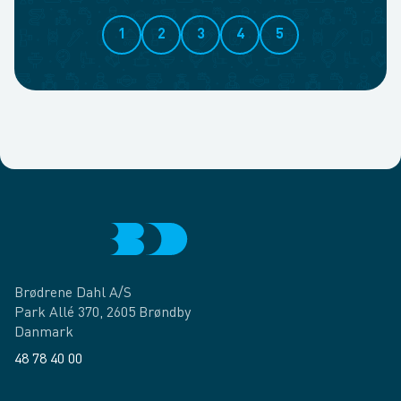
1
2
3
4
5
Brødrene Dahl A/S
Park Allé 370, 2605 Brøndby
Danmark
48 78 40 00