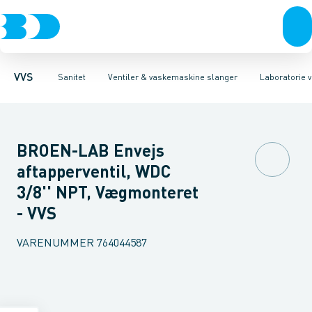
Rør & fittings
Toiletter, sæder og cisterner
Servanteventiler
Pressfittings & rør
Stopventiler & kuglehaner
Vaske
Kuglehaner & ventiler
Armaturer
Aftapventiler & s
Brusere
Baderum
Afløb 
VVS
Sanitet
Ventiler & vaskemaskine slanger
Laboratorie v
BROEN-LAB Envejs
aftapperventil, WDC
3/8'' NPT, Vægmonteret
- VVS
VARENUMMER
764044587