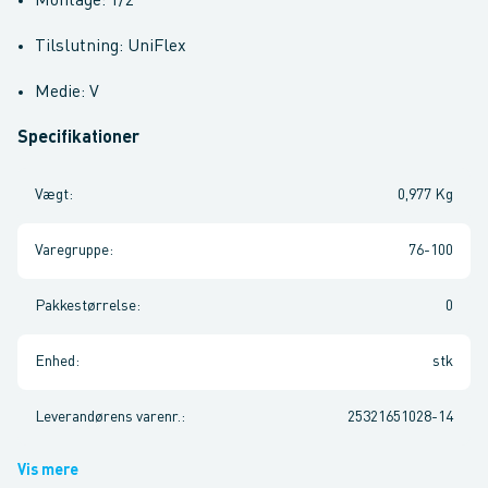
Montage: 1/2"
Tilslutning: UniFlex
Medie: V
Specifikationer
Vægt
:
0,977 Kg
Varegruppe
:
76-100
Pakkestørrelse
:
0
Enhed
:
stk
Leverandørens varenr.
:
25321651028-14
Vis mere