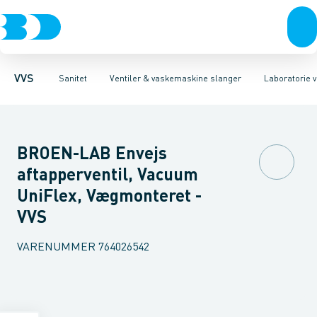
Rør & fittings
Toiletter, sæder og cisterner
Servanteventiler
Pressfittings & rør
Stopventiler & kuglehaner
Vaske
Kuglehaner & ventiler
Armaturer
Aftapventiler & s
Brusere
Baderum
Afløb 
VVS
Sanitet
Ventiler & vaskemaskine slanger
Laboratorie v
BROEN-LAB Envejs
aftapperventil, Vacuum
UniFlex, Vægmonteret -
VVS
VARENUMMER
764026542