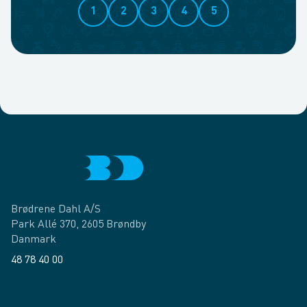
1
2
3
4
5
Brødrene Dahl A/S
Park Allé 370, 2605 Brøndby
Danmark
48 78 40 00