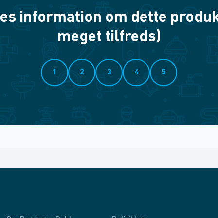
es information om dette produkt? 
meget tilfreds)
1
2
3
4
5