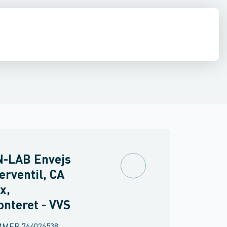
ilbehør
ine slanger
inkler
Brand
Ventiler & vaskemaskine slanger
Møbler
Spejle & lamper
-LAB Envejs
erventil, CA
x,
nteret - VVS