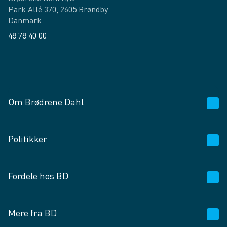
Park Allé 370, 2605 Brøndby
Danmark
48 78 40 00
Facebook
LinkedIn
Om Brødrene Dahl
Kundeservice
Politikker
Vagttelefon 30 10 89 89
Spørgsmål og svar
Salgs- og leveringsbetingelser
Fordele hos BD
Job og karriere
Privatlivspolitik
Fødevarekontrolrapport
Cookies
24/7
Mere fra BD
Vilkår og betingelser
BD app