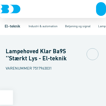
Afbrydere, stikkontakter & lampeudtag
Industristiksystemer
Trykknaphoved
Lystårn element, optisk
Frekvensomformere og softstartere
Tilslutningsmodul for
Forgreningsmateriel
DIN
K
El-teknik
Industri & automation
Betjening og signal
Lamp
Lampehoved Klar Ba9S
''Stærkt Lys - El-teknik
VARENUMMER
7517963031