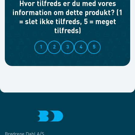
Hvor tilfreds er du med vores
information om dette produkt? (1
= slet ikke tilfreds, 5 = meget
tilfreds)
1
2
3
4
5
Brødrene Dahl A/S