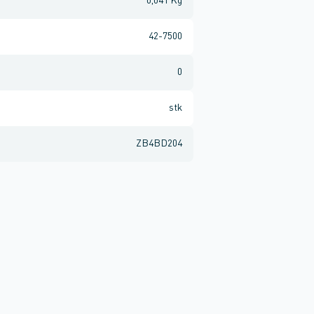
0,041 Kg
42-7500
0
stk
ZB4BD204