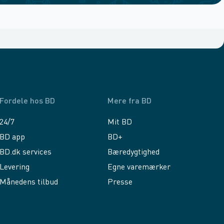
Fordele hos BD
Mere fra BD
24/7
Mit BD
BD app
BD+
BD.dk services
Bæredygtighed
Levering
Egne varemærker
Månedens tilbud
Presse