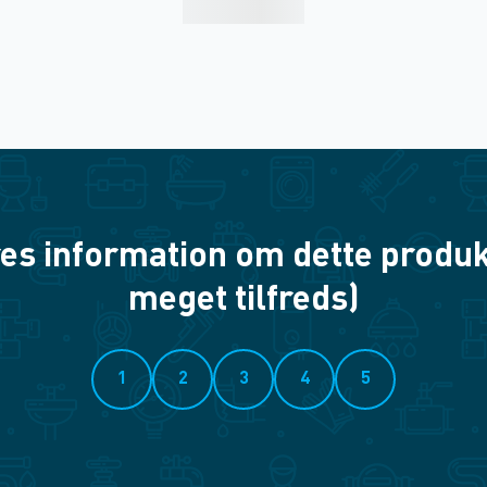
es information om dette produkt? 
meget tilfreds)
1
2
3
4
5