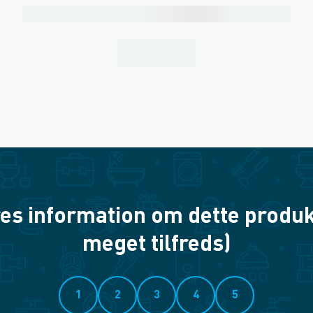
es information om dette produkt? 
meget tilfreds)
1
2
3
4
5