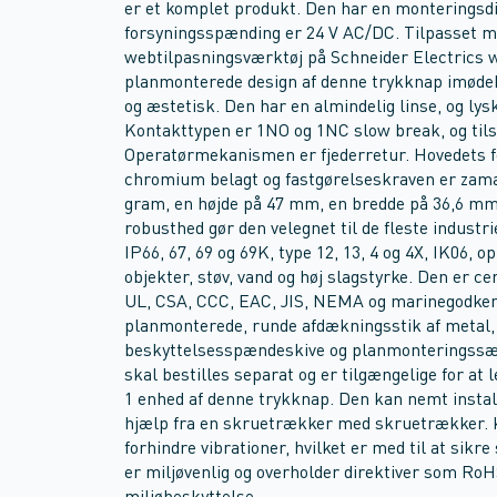
er et komplet produkt. Den har en monterings
forsyningsspænding er 24 V AC/DC. Tilpasset m
webtilpasningsværktøj på Schneider Electrics w
planmonterede design af denne trykknap imød
og æstetisk. Den har en almindelig linse, og lys
Kontakttypen er 1NO og 1NC slow break, og ti
Operatørmekanismen er fjederretur. Hovedets fo
chromium belagt og fastgørelseskraven er zam
gram, en højde på 47 mm, en bredde på 36,6 mm. 
robusthed gør den velegnet til de fleste indust
IP66, 67, 69 og 69K, type 12, 13, 4 og 4X, IK06,
objekter, støv, vand og høj slagstyrke. Den er 
UL, CSA, CCC, EAC, JIS, NEMA og marinegodkend
planmonterede, runde afdækningsstik af metal, 
beskyttelsesspændeskive og planmonteringssæt e
skal bestilles separat og er tilgængelige for at 
1 enhed af denne trykknap. Den kan nemt instal
hjælp fra en skruetrækker med skruetrækker. Ko
forhindre vibrationer, hvilket er med til at sikr
er miljøvenlig og overholder direktiver som Ro