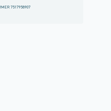
MMER
7517958907