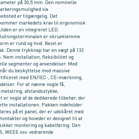
diameter på 30,5 mm. Den nominelle
arkeringsmulighed via
ebsted er tilgængelig. Det
ekommer markedets krav til ergonomisk
kilden er en integreret LED.
lslutningsterminalen er skrueklemme.
rm er rund og hvid. Bezel er
ak. Denne trykknap har en vægt på 132
Nem installation, fleksibilitet og
rielle segmenter og anvendelser. Med
 opnår du beskyttelse mod massive
certificeret med EN/IEC-, CE-mærkning,
elser. For at nævne nogle få,
metalring, afstandsstykke,
r nogle af de dedikerede tilbehør, der
lette installationen. Pakken indeholder
leres på et panel, der er udskåret med
ntakter og hoveder er designet til at
e sikker montering og kabelføring. Den
HS, WEEE osv. vedrørende