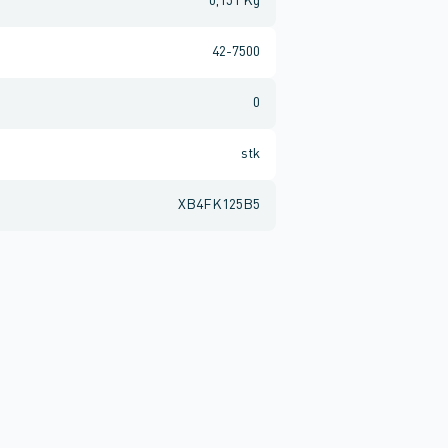
0,151 Kg
42-7500
0
stk
XB4FK125B5