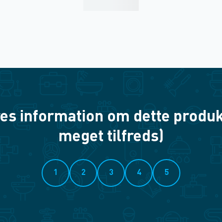
es information om dette produkt? 
meget tilfreds)
1
2
3
4
5