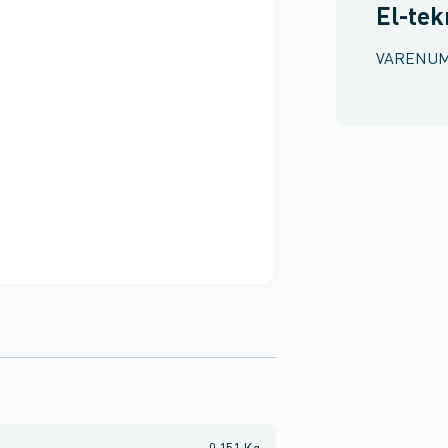
El-tek
VARENU