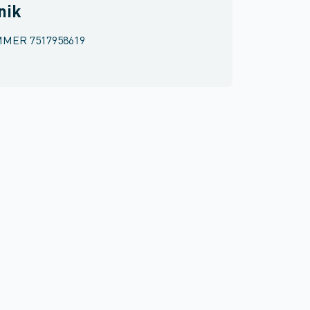
nik
MMER
7517958619