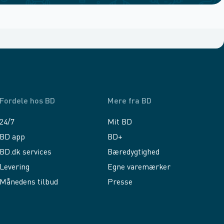
Fordele hos BD
Mere fra BD
24/7
Mit BD
BD app
BD+
BD.dk services
Bæredygtighed
Levering
Egne varemærker
Månedens tilbud
Presse