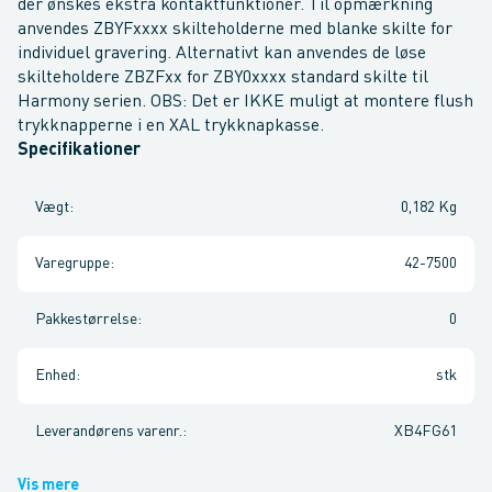
der ønskes ekstra kontaktfunktioner. Til opmærkning
anvendes ZBYFxxxx skilteholderne med blanke skilte for
individuel gravering. Alternativt kan anvendes de løse
skilteholdere ZBZFxx for ZBY0xxxx standard skilte til
Harmony serien. OBS: Det er IKKE muligt at montere flush
trykknapperne i en XAL trykknapkasse.
Specifikationer
Vægt
:
0,182 Kg
Varegruppe
:
42-7500
Pakkestørrelse
:
0
Enhed
:
stk
Leverandørens varenr.
:
XB4FG61
Vis mere