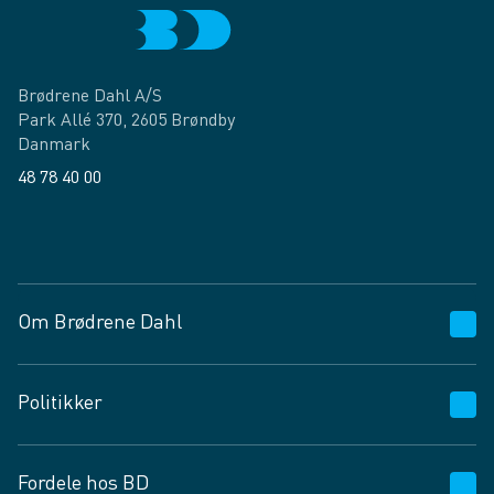
Brødrene Dahl A/S
Park Allé 370, 2605 Brøndby
Danmark
48 78 40 00
Facebook
LinkedIn
Om Brødrene Dahl
Kundeservice
Politikker
Vagttelefon 30 10 89 89
Spørgsmål og svar
Salgs- og leveringsbetingelser
Fordele hos BD
Job og karriere