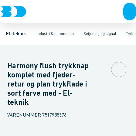
Afbrydere, stikkontakter & lampeudtag
Industristiksystemer
Trykknaphoved
Lystårn element, optisk
Frekvensomformere og softstartere
Tilslutningsmodul for
Forgreningsmateriel
DIN
K
El-teknik
Industri & automation
Betjening og signal
Trykk
Harmony flush trykknap
komplet med fjeder-
retur og plan trykflade i
sort farve med - El-
teknik
VARENUMMER
7517958376