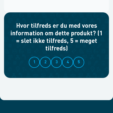
Hvor tilfreds er du med vores
information om dette produkt? (1
= slet ikke tilfreds, 5 = meget
tilfreds)
1
2
3
4
5