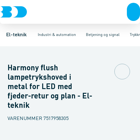
Afbrydere, stikkontakter & lampeudtag
Industristiksystemer
Trykknaphoved
Lystårn element, optisk
Frekvensomformere og softstartere
Tilslutningsmodul for
Forgreningsmateriel
DIN
K
El-teknik
Industri & automation
Betjening og signal
Trykk
Harmony flush
lampetrykshoved i
metal for LED med
fjeder-retur og plan - El-
teknik
VARENUMMER
7517958305