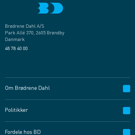
Brødrene Dahl A/S
Park Allé 370, 2605 Brøndby
Danmark
48 78 40 00
Facebook
LinkedIn
Om Brødrene Dahl
Kundeservice
Politikker
Vagttelefon 30 10 89 89
Spørgsmål og svar
Salgs- og leveringsbetingelser
Fordele hos BD
Job og karriere