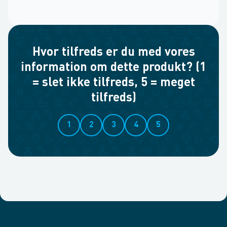
Hvor tilfreds er du med vores
information om dette produkt? (1
= slet ikke tilfreds, 5 = meget
tilfreds)
1
2
3
4
5