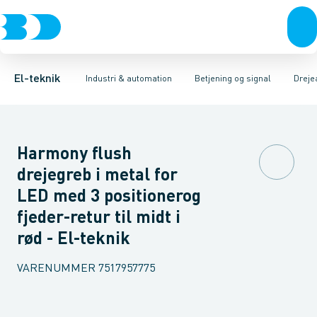
Afbrydere, stikkontakter & lampeudtag
Industristiksystemer
Trykknaphoved
Lystårn element, optisk
Frekvensomformere og softstartere
Tilslutningsmodul for
Forgreningsmateriel
DIN
K
El-teknik
Industri & automation
Betjening og signal
Dreje
Harmony flush
drejegreb i metal for
LED med 3 positionerog
fjeder-retur til midt i
rød - El-teknik
VARENUMMER
7517957775