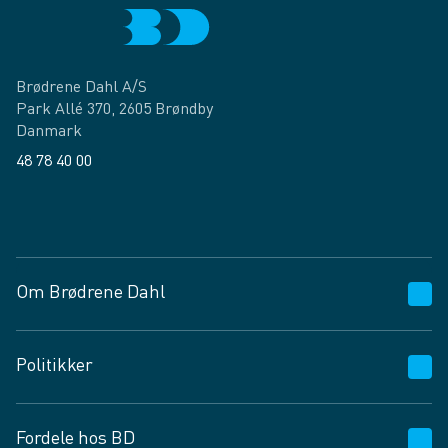
Brødrene Dahl A/S
Park Allé 370, 2605 Brøndby
Danmark
48 78 40 00
Facebook
LinkedIn
Om Brødrene Dahl
Kundeservice
Politikker
Vagttelefon 30 10 89 89
Spørgsmål og svar
Salgs- og leveringsbetingelser
Fordele hos BD
Job og karriere