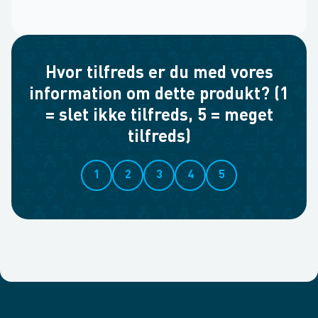
Hvor tilfreds er du med vores
information om dette produkt? (1
= slet ikke tilfreds, 5 = meget
tilfreds)
1
2
3
4
5