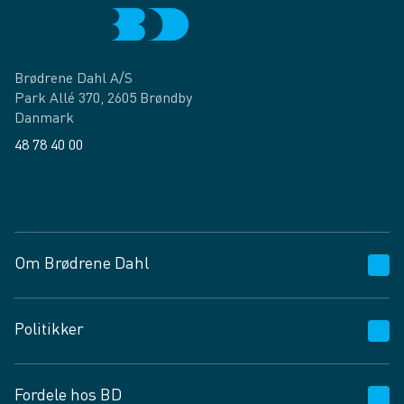
Brødrene Dahl A/S
Park Allé 370, 2605 Brøndby
Danmark
48 78 40 00
Facebook
LinkedIn
Om Brødrene Dahl
Kundeservice
Politikker
Vagttelefon 30 10 89 89
Spørgsmål og svar
Salgs- og leveringsbetingelser
Fordele hos BD
Job og karriere