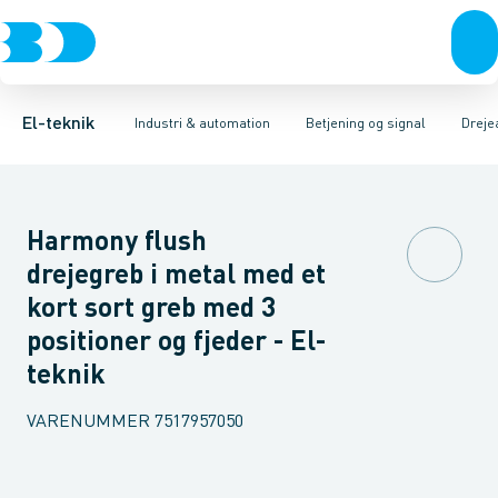
Afbrydere, stikkontakter & lampeudtag
Industristiksystemer
Trykknaphoved
Lystårn element, optisk
Frekvensomformere og softstartere
Tilslutningsmodul for
Forgreningsmateriel
DIN
K
El-teknik
Industri & automation
Betjening og signal
Dreje
Harmony flush
drejegreb i metal med et
kort sort greb med 3
positioner og fjeder - El-
teknik
VARENUMMER
7517957050