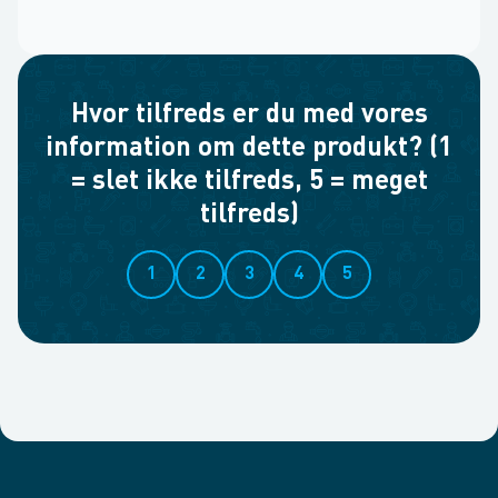
Hvor tilfreds er du med vores
information om dette produkt? (1
= slet ikke tilfreds, 5 = meget
tilfreds)
1
2
3
4
5