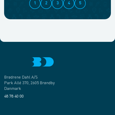
1
2
3
4
5
Brødrene Dahl A/S
Park Allé 370, 2605 Brøndby
Danmark
48 78 40 00