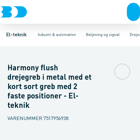
Afbrydere, stikkontakter & lampeudtag
Industristiksystemer
Trykknaphoved
Lystårn element, optisk
Frekvensomformere og softstartere
Tilslutningsmodul for
Forgreningsmateriel
DIN
K
El-teknik
Industri & automation
Betjening og signal
Dreje
Harmony flush
drejegreb i metal med et
kort sort greb med 2
faste positioner - El-
teknik
VARENUMMER
7517956938