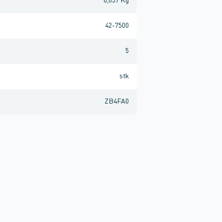
0,057 Kg
42-7500
5
stk
ZB4FA0