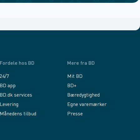
Fordele hos BD
Mere fra BD
24/7
Mit BD
BD app
BD+
BD.dk services
Bæredygtighed
Levering
Egne varemærker
Månedens tilbud
Presse