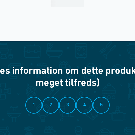
es information om dette produkt? 
meget tilfreds)
1
2
3
4
5