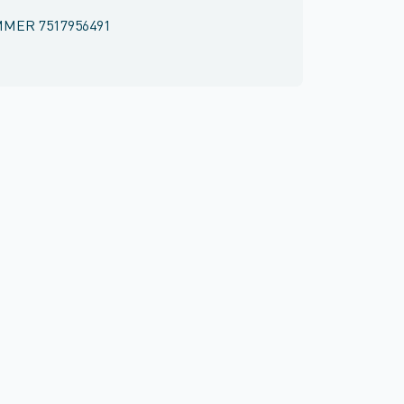
MMER
7517956491