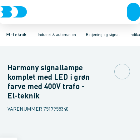
Afbrydere, stikkontakter & lampeudtag
Industristiksystemer
Trykknaphoved
Lystårn element, optisk
Frekvensomformere og softstartere
Tilslutningsmodul for
Forgreningsmateriel
DIN
K
El-teknik
Industri & automation
Betjening og signal
Indik
Harmony signallampe
komplet med LED i grøn
farve med 400V trafo -
El-teknik
VARENUMMER
7517955340