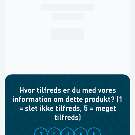
Hvor tilfreds er du med vores
information om dette produkt? (1
= slet ikke tilfreds, 5 = meget
tilfreds)
1
2
3
4
5