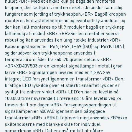
hullet.<BR> Med et enkelt klik på bagsiden monteres
kroppen, der fastgøres med en enkelt skrue der samtidig
fungerer som jording af trykknappen.<BR> Bagpå kroppen
monteres kontaktelementerne og eventuelt lysmoduler og
der kan i alt monteres op til 9 moduler bagpå en trykknap
(afhængig af model).<BR> <BR>Serien i metal er yderst
robust og kan anvendes i en lang række industrier.<BR>
Kapslingsklassen er IP66, IP67, IP69 (ISO) og IP69K (DIN)
og derudover kan trykknapperne anvendes i
temperaturområder fra -40..70 grader celcius.<BR>
<BR>XB4BV5B3 er en komplet signallampe i metal i grøn
farve.<BR> Signallampen leveres med en 1,2VA 24V
integret LED forsynet igennem en transformer.<BR> Den
kraftige LED lyskilde giver et stærkt ensartet lys der er
synligt fra enhver vinkel.<BR> LED'en har en levetid på
100.000 timer svarende til mere end 10 års levetid ved 24
timers drift om dagen.<BR> Forsyningsspændingen til
signallampen er 400VAC igennem den påbyggede
transformer.<BR> <BR>Til opmærkning anvendes ZBYxxxx
skilteholderne med blanke skilte for individuel
opmærkning.<BR> Det er også muligt at påføre