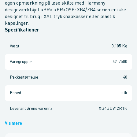
egen opmærkning på løse skilte med Harmony
designværktøjet.<BR> <BR>OSB: XB4/ZB4 serien er ikke
designet til brug i XAL trykknapkasser eller plastik
kapslinger.
Specifikationer
Vægt
:
0,105 Kg
Varegruppe
:
42-7500
Pakkestørrelse
:
40
Enhed
:
stk
Leverandørens varenr.
:
XB4BD912R1K
Vis mere