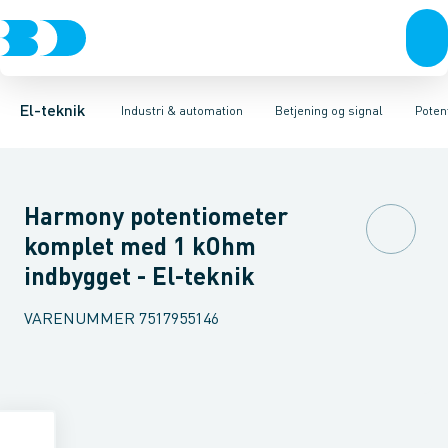
Afbrydere, stikkontakter & lampeudtag
Industristiksystemer
Trykknaphoved
Lystårn element, optisk
Frekvensomformere og softstartere
Tilslutningsmodul for
Forgreningsmateriel
DIN
K
El-teknik
Industri & automation
Betjening og signal
Poten
Harmony potentiometer
komplet med 1 kOhm
indbygget - El-teknik
VARENUMMER
7517955146