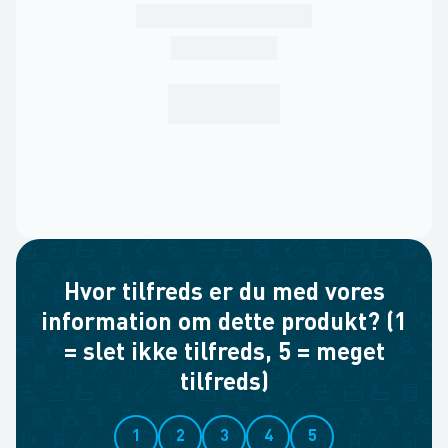
Hvor tilfreds er du med vores
information om dette produkt? (1
= slet ikke tilfreds, 5 = meget
tilfreds)
1
2
3
4
5