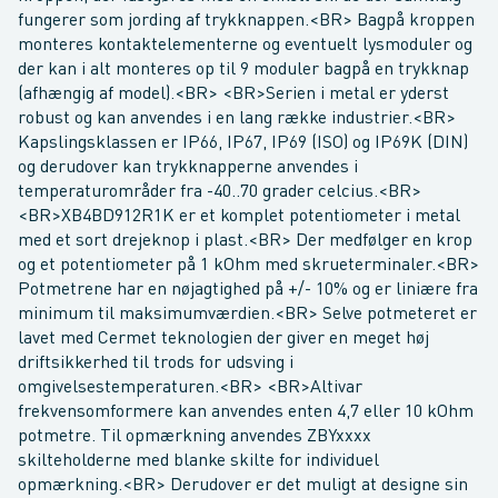
fungerer som jording af trykknappen.<BR> Bagpå kroppen
monteres kontaktelementerne og eventuelt lysmoduler og
der kan i alt monteres op til 9 moduler bagpå en trykknap
(afhængig af model).<BR> <BR>Serien i metal er yderst
robust og kan anvendes i en lang række industrier.<BR>
Kapslingsklassen er IP66, IP67, IP69 (ISO) og IP69K (DIN)
og derudover kan trykknapperne anvendes i
temperaturområder fra -40..70 grader celcius.<BR>
<BR>XB4BD912R1K er et komplet potentiometer i metal
med et sort drejeknop i plast.<BR> Der medfølger en krop
og et potentiometer på 1 kOhm med skrueterminaler.<BR>
Potmetrene har en nøjagtighed på +/- 10% og er liniære fra
minimum til maksimumværdien.<BR> Selve potmeteret er
lavet med Cermet teknologien der giver en meget høj
driftsikkerhed til trods for udsving i
omgivelsestemperaturen.<BR> <BR>Altivar
frekvensomformere kan anvendes enten 4,7 eller 10 kOhm
potmetre. Til opmærkning anvendes ZBYxxxx
skilteholderne med blanke skilte for individuel
opmærkning.<BR> Derudover er det muligt at designe sin