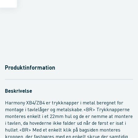
Produktinformation
Beskrivelse
Harmony XB4/ZB4 er trykknapper i metal beregnet for
montage i tavlelåger og metalskabe.<BR> Trykknapperne
monteres enkelt i et 22mm hul og de er nemme at montere
i tavlen, da hovederne ikke falder ud når de først er isat i
hullet.<BR> Med et enkelt klik på bagsiden monteres
kroppen, der fastgøres med en enkelt skrue der samtidig