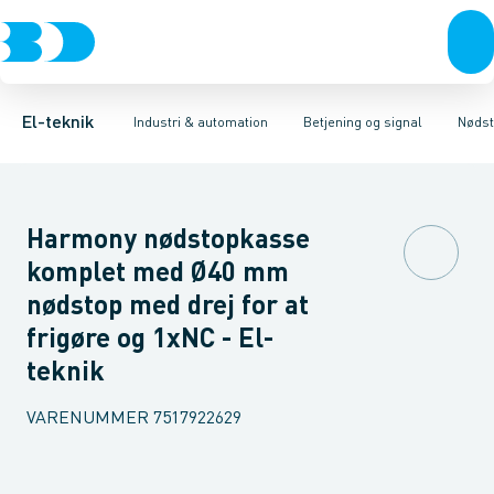
Afbrydere, stikkontakter & lampeudtag
Industristiksystemer
Trykknaphoved
Lystårn element, optisk
Frekvensomformere og softstartere
Tilslutningsmodul for
Forgreningsmateriel
DIN
K
El-teknik
Industri & automation
Betjening og signal
Nødst
Harmony nødstopkasse
komplet med Ø40 mm
nødstop med drej for at
frigøre og 1xNC - El-
teknik
VARENUMMER
7517922629