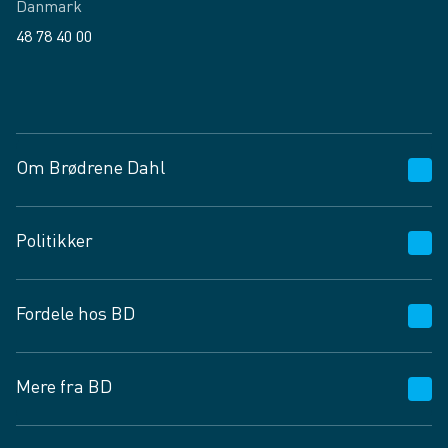
Danmark
48 78 40 00
Facebook
LinkedIn
Om Brødrene Dahl
Kundeservice
Politikker
Vagttelefon 30 10 89 89
Spørgsmål og svar
Salgs- og leveringsbetingelser
Fordele hos BD
Job og karriere
Privatlivspolitik
Fødevarekontrolrapport
Cookies
24/7
Mere fra BD
Vilkår og betingelser
BD app
BD.dk services
Mit BD