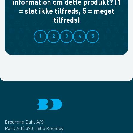
information om dette produkt? (1
= slet ikke tilfreds, 5 = meget
tilfreds)
1
2
3
4
5
Brødrene Dahl A/S
Park Allé 370, 2605 Brøndby