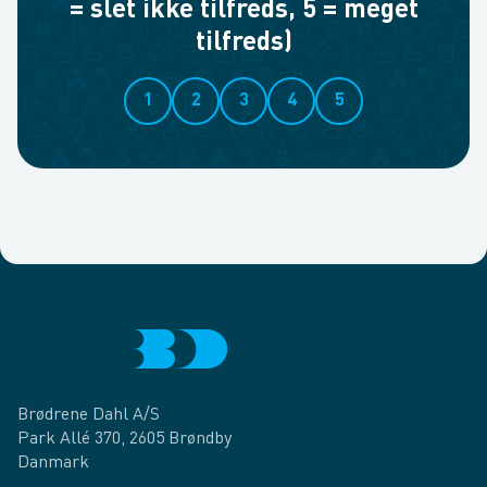
= slet ikke tilfreds, 5 = meget
tilfreds)
1
2
3
4
5
Brødrene Dahl A/S
Park Allé 370, 2605 Brøndby
Danmark