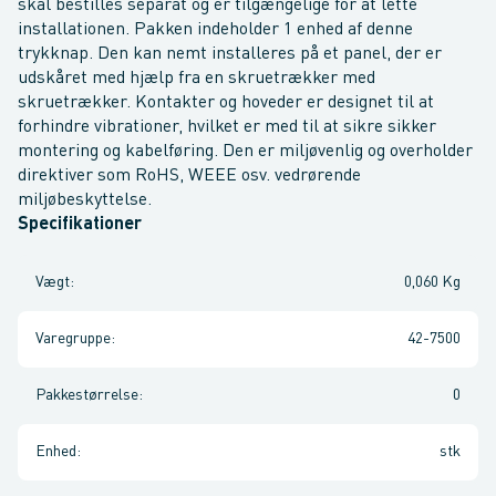
skal bestilles separat og er tilgængelige for at lette
installationen. Pakken indeholder 1 enhed af denne
trykknap. Den kan nemt installeres på et panel, der er
udskåret med hjælp fra en skruetrækker med
skruetrækker. Kontakter og hoveder er designet til at
forhindre vibrationer, hvilket er med til at sikre sikker
montering og kabelføring. Den er miljøvenlig og overholder
direktiver som RoHS, WEEE osv. vedrørende
miljøbeskyttelse.
Specifikationer
Vægt
:
0,060 Kg
Varegruppe
:
42-7500
Pakkestørrelse
:
0
Enhed
:
stk