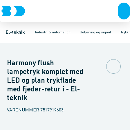
Afbrydere, stikkontakter & lampeudtag
Industristiksystemer
Trykknaphoved
Lystårn element, optisk
Frekvensomformere og softstartere
Tilslutningsmodul for
Forgreningsmateriel
DIN
K
El-teknik
Industri & automation
Betjening og signal
Trykk
Harmony flush
lampetryk komplet med
LED og plan trykflade
med fjeder-retur i - El-
teknik
VARENUMMER
7517919603