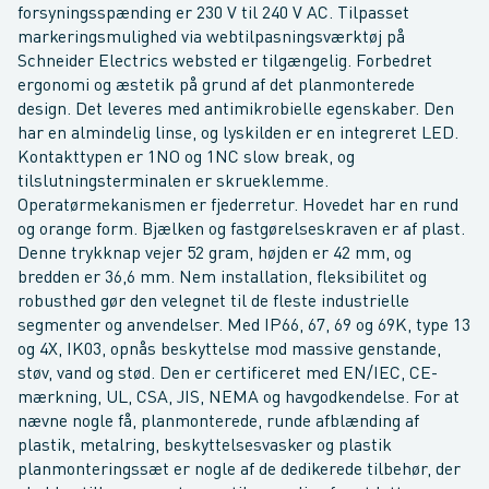
forsyningsspænding er 230 V til 240 V AC. Tilpasset
markeringsmulighed via webtilpasningsværktøj på
Schneider Electrics websted er tilgængelig. Forbedret
ergonomi og æstetik på grund af det planmonterede
design. Det leveres med antimikrobielle egenskaber. Den
har en almindelig linse, og lyskilden er en integreret LED.
Kontakttypen er 1NO og 1NC slow break, og
tilslutningsterminalen er skrueklemme.
Operatørmekanismen er fjederretur. Hovedet har en rund
og orange form. Bjælken og fastgørelseskraven er af plast.
Denne trykknap vejer 52 gram, højden er 42 mm, og
bredden er 36,6 mm. Nem installation, fleksibilitet og
robusthed gør den velegnet til de fleste industrielle
segmenter og anvendelser. Med IP66, 67, 69 og 69K, type 13
og 4X, IK03, opnås beskyttelse mod massive genstande,
støv, vand og stød. Den er certificeret med EN/IEC, CE-
mærkning, UL, CSA, JIS, NEMA og havgodkendelse. For at
nævne nogle få, planmonterede, runde afblænding af
plastik, metalring, beskyttelsesvasker og plastik
planmonteringssæt er nogle af de dedikerede tilbehør, der