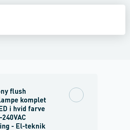
inne materiel
torer og relæer
ehoved
Linsehætte
Føringsveje, kanaler & befæstelse
Sensorer
Trykknapkapsling komplet
Strømforsyninger
Relæer
Blinddæksel til b
Industri & autom
PLC systeme
ny flush
llampe komplet
D i hvid farve
0-240VAC
ing - El-teknik