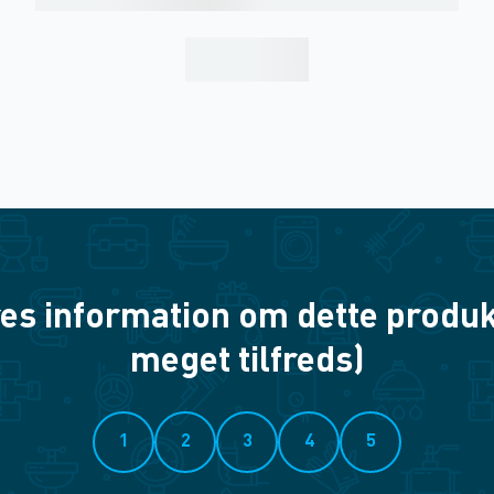
es information om dette produkt? 
meget tilfreds)
1
2
3
4
5