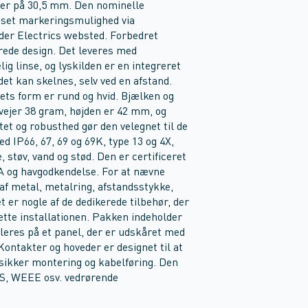
er på 30,5 mm. Den nominelle
asset markeringsmulighed via
der Electrics websted. Forbedret
rede design. Det leveres med
g linse, og lyskilden er en integreret
 det kan skelnes, selv ved en afstand.
ts form er rund og hvid. Bjælken og
vejer 38 gram, højden er 42 mm, og
tet og robusthed gør den velegnet til de
d IP66, 67, 69 og 69K, type 13 og 4X,
støv, vand og stød. Den er certificeret
 og havgodkendelse. For at nævne
af metal, metalring, afstandsstykke,
r nogle af de dedikerede tilbehør, der
lette installationen. Pakken indeholder
leres på et panel, der er udskåret med
ntakter og hoveder er designet til at
e sikker montering og kabelføring. Den
HS, WEEE osv. vedrørende