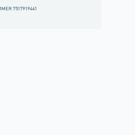
MMER
7517919441