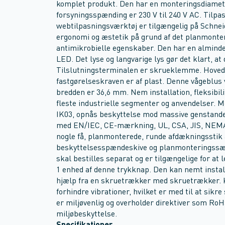
komplet produkt. Den har en monteringsdiamet
forsyningsspænding er 230 V til 240 V AC. Tilp
webtilpasningsværktøj er tilgængelig på Schnei
ergonomi og æstetik på grund af det planmonte
antimikrobielle egenskaber. Den har en almindeli
LED. Det lyse og langvarige lys gør det klart, at
Tilslutningsterminalen er skrueklemme. Hovede
fastgørelseskraven er af plast. Denne vågeblus 
bredden er 36,6 mm. Nem installation, fleksibili
fleste industrielle segmenter og anvendelser. Me
IK03, opnås beskyttelse mod massive genstande, 
med EN/IEC, CE-mærkning, UL, CSA, JIS, NEMA
nogle få, planmonterede, runde afdækningsstik 
beskyttelsesspændeskive og planmonteringssæt e
skal bestilles separat og er tilgængelige for at 
1 enhed af denne trykknap. Den kan nemt instal
hjælp fra en skruetrækker med skruetrækker. Ko
forhindre vibrationer, hvilket er med til at sikr
er miljøvenlig og overholder direktiver som Ro
miljøbeskyttelse.