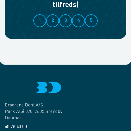
tilfreds)
1
2
3
4
5
Brødrene Dahl A/S
Park Allé 370, 2605 Brøndby
Danmark
48 78 40 00