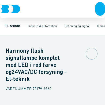
Afbrydere, stikkontakter & lampeudtag
Industristiksystemer
Trykknaphoved
Lystårn element, optisk
Frekvensomformere og softstartere
Tilslutningsmodul for
Forgreningsmateriel
DIN
K
El-teknik
Industri & automation
Betjening og signal
Indik
Harmony flush
signallampe komplet
med LED i rød farve
og24VAC/DC forsyning -
El-teknik
VARENUMMER
7517919360