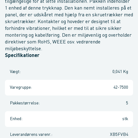
tilgængelige for at lette installationen. Pakken indeholder
1 enhed af denne trykknap. Den kan nemt installeres på et
panel, der er udskåret med hjælp fra en skruetrækker med
skruetrækker. Kontakter og hoveder er designet til at
forhindre vibrationer, hvilket er med til at sikre sikker
montering og kabelføring. Den er miljøvenlig og overholder
direktiver som RoHS, WEEE osv. vedrørende
miljøbeskyttelse.
Specifikationer
Vægt
:
0,041 Kg
Varegruppe
:
42-7500
Pakkestørrelse
:
5
Enhed
:
stk
Leverandørens varenr.
:
XB5FVB4