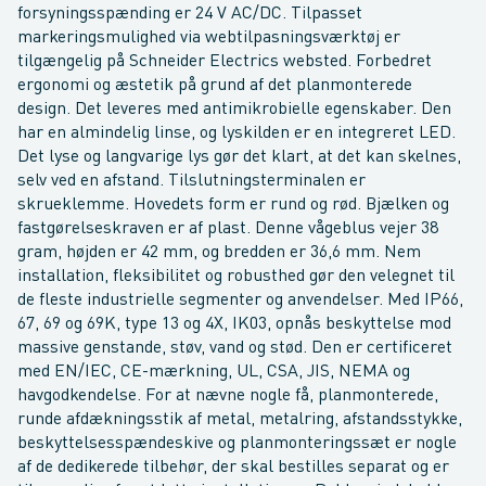
forsyningsspænding er 24 V AC/DC. Tilpasset
markeringsmulighed via webtilpasningsværktøj er
tilgængelig på Schneider Electrics websted. Forbedret
ergonomi og æstetik på grund af det planmonterede
design. Det leveres med antimikrobielle egenskaber. Den
har en almindelig linse, og lyskilden er en integreret LED.
Det lyse og langvarige lys gør det klart, at det kan skelnes,
selv ved en afstand. Tilslutningsterminalen er
skrueklemme. Hovedets form er rund og rød. Bjælken og
fastgørelseskraven er af plast. Denne vågeblus vejer 38
gram, højden er 42 mm, og bredden er 36,6 mm. Nem
installation, fleksibilitet og robusthed gør den velegnet til
de fleste industrielle segmenter og anvendelser. Med IP66,
67, 69 og 69K, type 13 og 4X, IK03, opnås beskyttelse mod
massive genstande, støv, vand og stød. Den er certificeret
med EN/IEC, CE-mærkning, UL, CSA, JIS, NEMA og
havgodkendelse. For at nævne nogle få, planmonterede,
runde afdækningsstik af metal, metalring, afstandsstykke,
beskyttelsesspændeskive og planmonteringssæt er nogle
af de dedikerede tilbehør, der skal bestilles separat og er