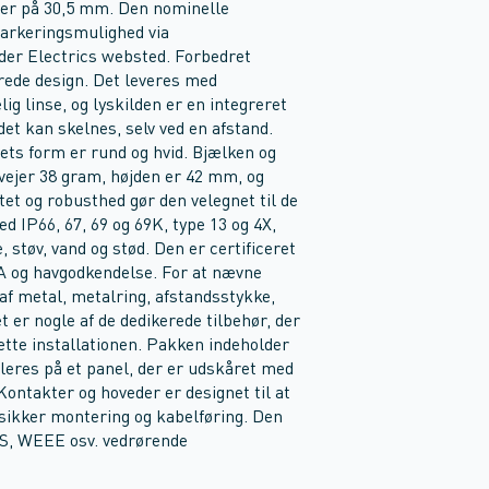
er på 30,5 mm. Den nominelle
arkeringsmulighed via
der Electrics websted. Forbedret
rede design. Det leveres med
g linse, og lyskilden er en integreret
 det kan skelnes, selv ved en afstand.
ts form er rund og hvid. Bjælken og
vejer 38 gram, højden er 42 mm, og
tet og robusthed gør den velegnet til de
d IP66, 67, 69 og 69K, type 13 og 4X,
støv, vand og stød. Den er certificeret
 og havgodkendelse. For at nævne
af metal, metalring, afstandsstykke,
r nogle af de dedikerede tilbehør, der
lette installationen. Pakken indeholder
leres på et panel, der er udskåret med
ntakter og hoveder er designet til at
e sikker montering og kabelføring. Den
HS, WEEE osv. vedrørende