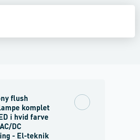
inne materiel
torer og relæer
ehoved
Linsehætte
Føringsveje, kanaler & befæstelse
Sensorer
Trykknapkapsling komplet
Strømforsyninger
Relæer
Blinddæksel til b
Industri & autom
PLC systeme
ny flush
llampe komplet
D i hvid farve
VAC/DC
ing - El-teknik