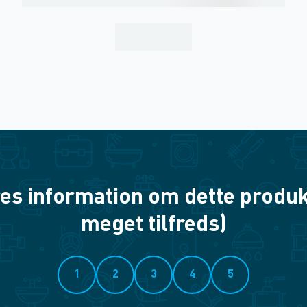
es information om dette produkt? 
meget tilfreds)
1
2
3
4
5