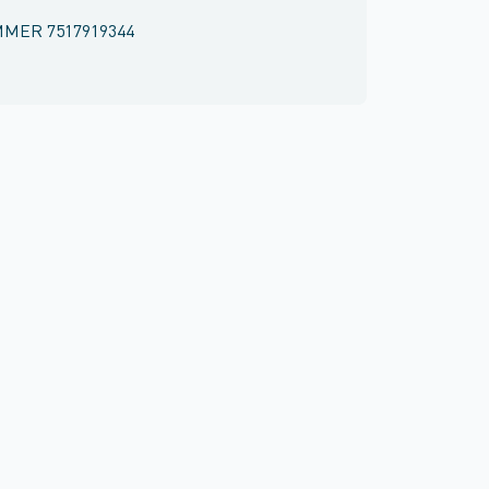
MMER
7517919344