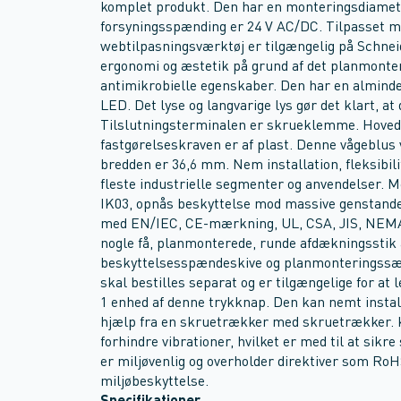
komplet produkt. Den har en monteringsdiamet
forsyningsspænding er 24 V AC/DC. Tilpasset m
webtilpasningsværktøj er tilgængelig på Schnei
ergonomi og æstetik på grund af det planmonte
antimikrobielle egenskaber. Den har en almindeli
LED. Det lyse og langvarige lys gør det klart, at
Tilslutningsterminalen er skrueklemme. Hovede
fastgørelseskraven er af plast. Denne vågeblus 
bredden er 36,6 mm. Nem installation, fleksibili
fleste industrielle segmenter og anvendelser. Me
IK03, opnås beskyttelse mod massive genstande, 
med EN/IEC, CE-mærkning, UL, CSA, JIS, NEMA
nogle få, planmonterede, runde afdækningsstik 
beskyttelsesspændeskive og planmonteringssæt e
skal bestilles separat og er tilgængelige for at 
1 enhed af denne trykknap. Den kan nemt instal
hjælp fra en skruetrækker med skruetrækker. Ko
forhindre vibrationer, hvilket er med til at sikr
er miljøvenlig og overholder direktiver som Ro
miljøbeskyttelse.