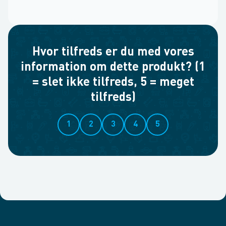
Hvor tilfreds er du med vores
information om dette produkt? (1
= slet ikke tilfreds, 5 = meget
tilfreds)
1
2
3
4
5