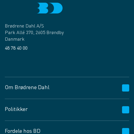
Brødrene Dahl A/S
Park Allé 370, 2605 Brøndby
Danmark
48 78 40 00
Facebook
LinkedIn
Om Brødrene Dahl
Kundeservice
Politikker
Vagttelefon 30 10 89 89
Spørgsmål og svar
Salgs- og leveringsbetingelser
Fordele hos BD
Job og karriere