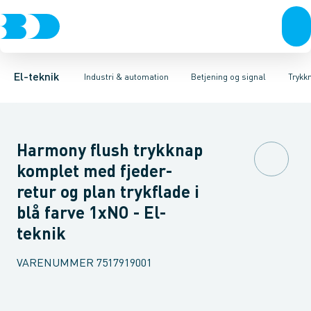
Afbrydere, stikkontakter & lampeudtag
Industristiksystemer
Trykknaphoved
Lystårn element, optisk
Frekvensomformere og softstartere
Tilslutningsmodul for
Forgreningsmateriel
DIN
K
El-teknik
Industri & automation
Betjening og signal
Trykk
Harmony flush trykknap
komplet med fjeder-
retur og plan trykflade i
blå farve 1xNO - El-
teknik
VARENUMMER
7517919001