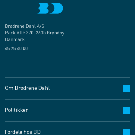
Brødrene Dahl A/S
Park Allé 370, 2605 Brøndby
Danmark
48 78 40 00
Facebook
LinkedIn
Om Brødrene Dahl
Kundeservice
Politikker
Vagttelefon 30 10 89 89
Spørgsmål og svar
Salgs- og leveringsbetingelser
Fordele hos BD
Job og karriere