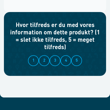
Hvor tilfreds er du med vores
information om dette produkt? (1
= slet ikke tilfreds, 5 = meget
tilfreds)
1
2
3
4
5