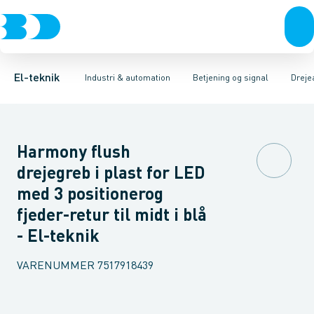
Afbrydere, stikkontakter & lampeudtag
Industristiksystemer
Trykknaphoved
Lystårn element, optisk
Frekvensomformere og softstartere
Tilslutningsmodul for
Forgreningsmateriel
DIN
K
El-teknik
Industri & automation
Betjening og signal
Dreje
Harmony flush
drejegreb i plast for LED
med 3 positionerog
fjeder-retur til midt i blå
- El-teknik
VARENUMMER
7517918439