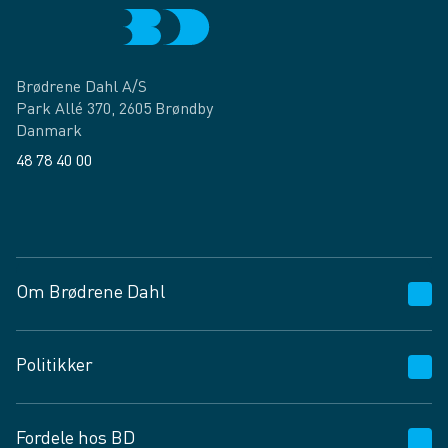
Brødrene Dahl A/S
Park Allé 370, 2605 Brøndby
Danmark
48 78 40 00
Facebook
LinkedIn
Om Brødrene Dahl
Kundeservice
Politikker
Vagttelefon 30 10 89 89
Spørgsmål og svar
Salgs- og leveringsbetingelser
Fordele hos BD
Job og karriere