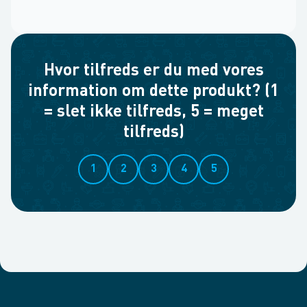
Hvor tilfreds er du med vores
information om dette produkt? (1
= slet ikke tilfreds, 5 = meget
tilfreds)
1
2
3
4
5