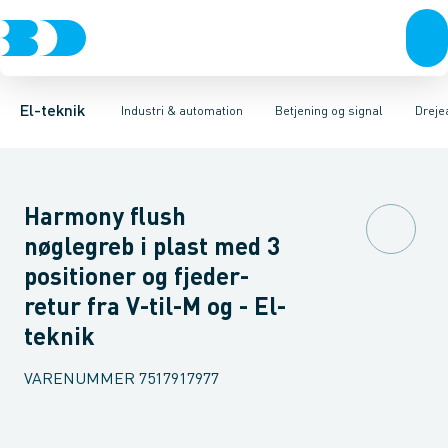
Afbrydere, stikkontakter & lampeudtag
Industristiksystemer
Trykknaphoved
Lystårn element, optisk
Frekvensomformere og softstartere
Tilslutningsmodul for
Forgreningsmateriel
DIN
K
El-teknik
Industri & automation
Betjening og signal
Dreje
Harmony flush
nøglegreb i plast med 3
positioner og fjeder-
retur fra V-til-M og - El-
teknik
VARENUMMER
7517917977