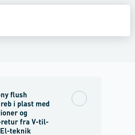
inne materiel
torer og relæer
ehoved
Linsehætte
Føringsveje, kanaler & befæstelse
Sensorer
Trykknapkapsling komplet
Strømforsyninger
Relæer
Blinddæksel til b
Industri & autom
PLC systeme
ny flush
reb i plast med
tioner og
retur fra V-til-
 El-teknik