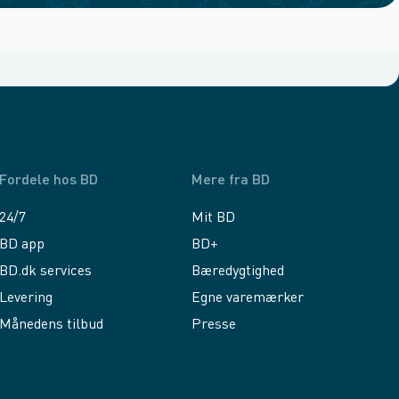
Fordele hos BD
Mere fra BD
24/7
Mit BD
BD app
BD+
BD.dk services
Bæredygtighed
Levering
Egne varemærker
Månedens tilbud
Presse