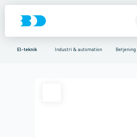
Afbrydere, stikkontakter & lampeudtag
Industristiksystemer
Trykknaphoved
Lystårn element, optisk
Frekvensomformere og softstarte
Tilslutningsmodu
Forgreningsmate
El-teknik
Industri & automation
Betjening 