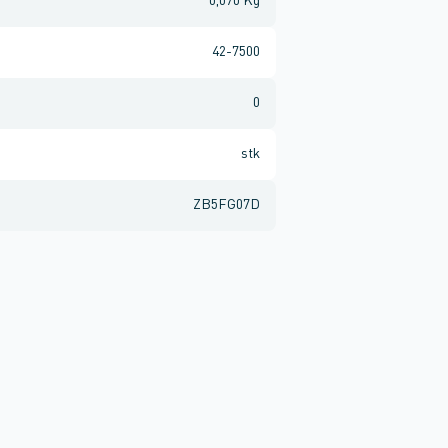
0,070 Kg
42-7500
0
stk
ZB5FG07D