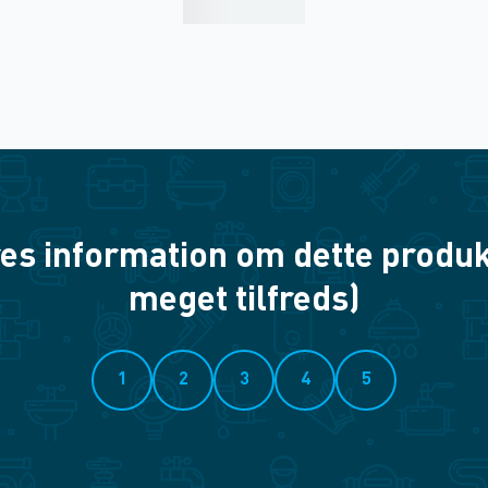
es information om dette produkt? 
meget tilfreds)
1
2
3
4
5