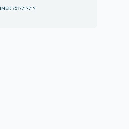
MMER
7517917919