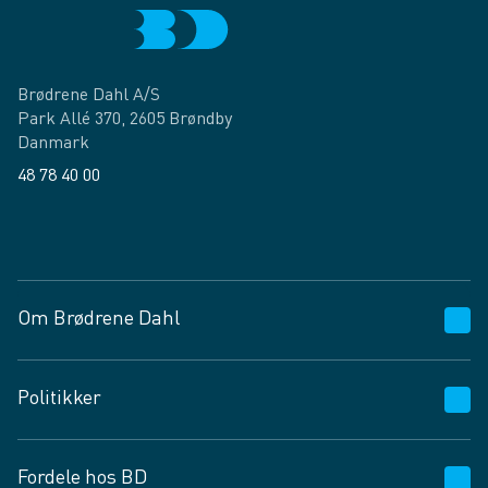
Brødrene Dahl A/S
Park Allé 370, 2605 Brøndby
Danmark
48 78 40 00
Facebook
LinkedIn
Om Brødrene Dahl
Kundeservice
Politikker
Vagttelefon 30 10 89 89
Spørgsmål og svar
Salgs- og leveringsbetingelser
Fordele hos BD
Job og karriere