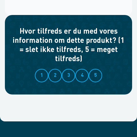
Hvor tilfreds er du med vores
information om dette produkt? (1
= slet ikke tilfreds, 5 = meget
tilfreds)
1
2
3
4
5