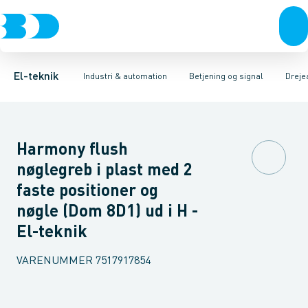
Afbrydere, stikkontakter & lampeudtag
Industristiksystemer
Trykknaphoved
Lystårn element, optisk
Frekvensomformere og softstartere
Tilslutningsmodul for
Forgreningsmateriel
DIN
K
El-teknik
Industri & automation
Betjening og signal
Dreje
Harmony flush
nøglegreb i plast med 2
faste positioner og
nøgle (Dom 8D1) ud i H -
El-teknik
VARENUMMER
7517917854