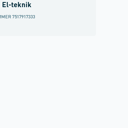
- El-teknik
MMER
7517917333