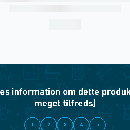
es information om dette produkt? 
meget tilfreds)
1
2
3
4
5