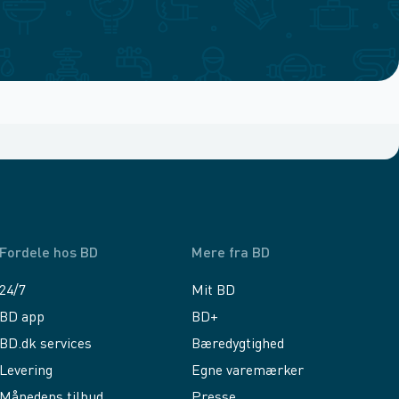
Fordele hos BD
Mere fra BD
24/7
Mit BD
BD app
BD+
BD.dk services
Bæredygtighed
Levering
Egne varemærker
Månedens tilbud
Presse