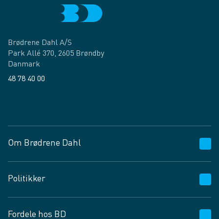
Brødrene Dahl A/S
Park Allé 370, 2605 Brøndby
Danmark
48 78 40 00
Facebook
LinkedIn
Om Brødrene Dahl
Kundeservice
Politikker
Vagttelefon 30 10 89 89
Spørgsmål og svar
Salgs- og leveringsbetingelser
Fordele hos BD
Job og karriere