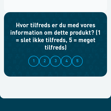
Hvor tilfreds er du med vores
information om dette produkt? (1
= slet ikke tilfreds, 5 = meget
tilfreds)
1
2
3
4
5