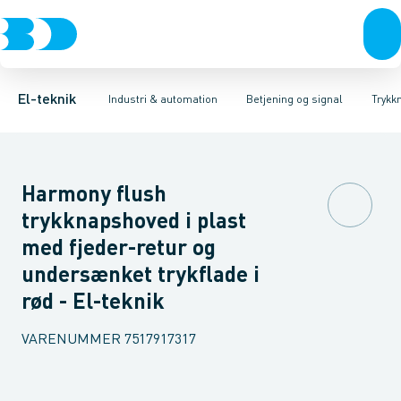
Afbrydere, stikkontakter & lampeudtag
Industristiksystemer
Trykknaphoved
Lystårn element, optisk
Frekvensomformere og softstartere
Tilslutningsmodul for
Forgreningsmateriel
DIN
K
El-teknik
Industri & automation
Betjening og signal
Trykk
Harmony flush
trykknapshoved i plast
med fjeder-retur og
undersænket trykflade i
rød - El-teknik
VARENUMMER
7517917317