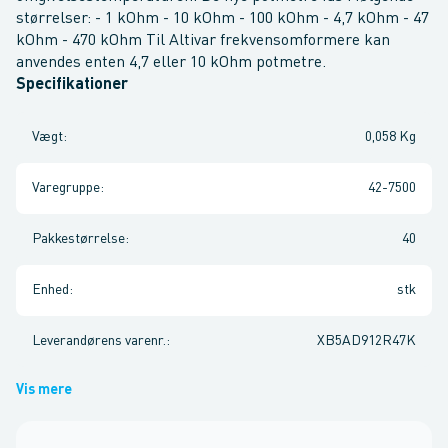
størrelser: - 1 kOhm - 10 kOhm - 100 kOhm - 4,7 kOhm - 47
kOhm - 470 kOhm Til Altivar frekvensomformere kan
anvendes enten 4,7 eller 10 kOhm potmetre.
Specifikationer
Vægt
:
0,058 Kg
Varegruppe
:
42-7500
Pakkestørrelse
:
40
Enhed
:
stk
Leverandørens varenr.
:
XB5AD912R47K
Vis mere