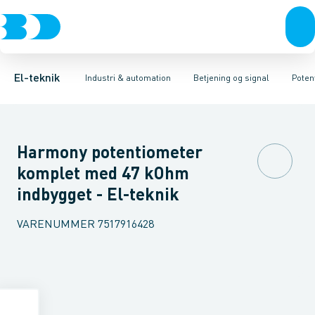
Afbrydere, stikkontakter & lampeudtag
Industristiksystemer
Trykknaphoved
Lystårn element, optisk
Frekvensomformere og softstartere
Tilslutningsmodul for
Forgreningsmateriel
DIN
K
El-teknik
Industri & automation
Betjening og signal
Poten
Harmony potentiometer
komplet med 47 kOhm
indbygget - El-teknik
VARENUMMER
7517916428