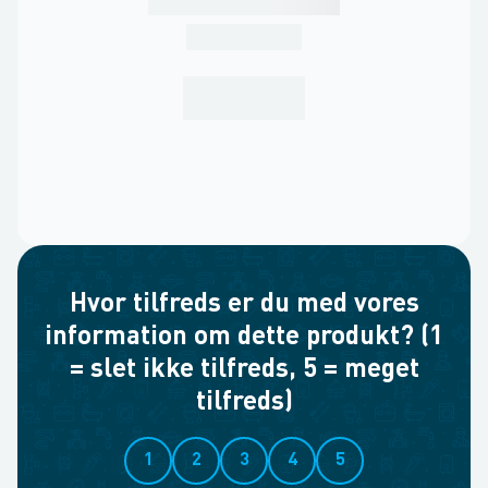
Hvor tilfreds er du med vores
information om dette produkt? (1
= slet ikke tilfreds, 5 = meget
tilfreds)
1
2
3
4
5