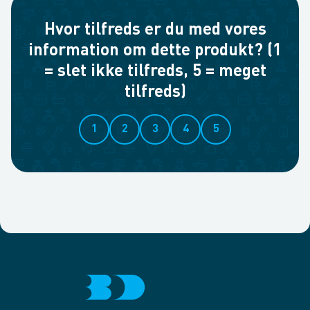
Hvor tilfreds er du med vores
information om dette produkt? (1
= slet ikke tilfreds, 5 = meget
tilfreds)
1
2
3
4
5