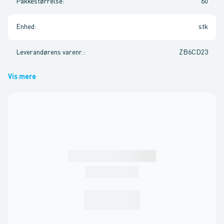
Pakkestørrelse
:
60
Enhed
:
stk
Leverandørens varenr.
:
ZB6CD23
Vis mere