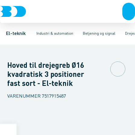
Afbrydere, stikkontakter & lampeudtag
Industristiksystemer
Trykknaphoved
Lystårn element, optisk
Frekvensomformere og softstartere
Tilslutningsmodul for
Forgreningsmateriel
DIN
K
El-teknik
Industri & automation
Betjening og signal
Dreje
Hoved til drejegreb Ø16
kvadratisk 3 positioner
fast sort - El-teknik
VARENUMMER
7517915487