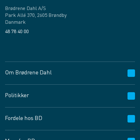
Brødrene Dahl A/S
Park Allé 370, 2605 Brøndby
Danmark
48 78 40 00
Facebook
LinkedIn
Om Brødrene Dahl
Kundeservice
Politikker
Vagttelefon 30 10 89 89
Spørgsmål og svar
Salgs- og leveringsbetingelser
Fordele hos BD
Job og karriere
Privatlivspolitik
Fødevarekontrolrapport
Cookies
24/7