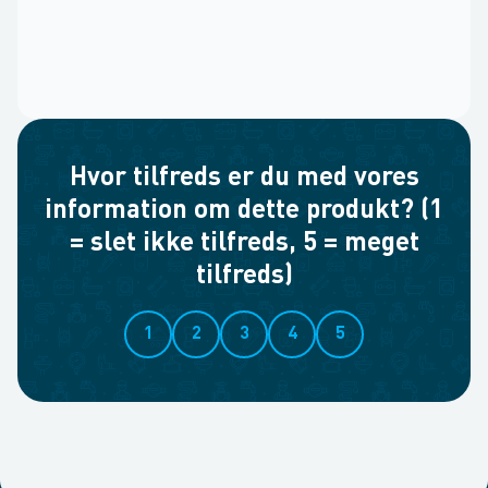
Hvor tilfreds er du med vores
information om dette produkt? (1
= slet ikke tilfreds, 5 = meget
tilfreds)
1
2
3
4
5