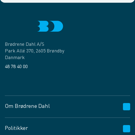
Brødrene Dahl A/S
Park Allé 370, 2605 Brøndby
Danmark
48 78 40 00
Facebook
LinkedIn
Om Brødrene Dahl
Kundeservice
Politikker
Vagttelefon 30 10 89 89