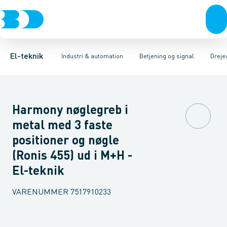
Afbrydere, stikkontakter & lampeudtag
Industristiksystemer
Trykknaphoved
Lystårn element, optisk
Frekvensomformere og softstartere
Tilslutningsmodul for
Forgreningsmateriel
DIN
K
El-teknik
Industri & automation
Betjening og signal
Dreje
Harmony nøglegreb i
metal med 3 faste
positioner og nøgle
(Ronis 455) ud i M+H -
El-teknik
VARENUMMER
7517910233