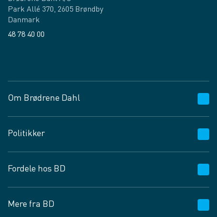
Park Allé 370, 2605 Brøndby
Danmark
48 78 40 00
Facebook
LinkedIn
Om Brødrene Dahl
Kundeservice
Politikker
Vagttelefon 30 10 89 89
Spørgsmål og svar
Salgs- og leveringsbetingelser
Fordele hos BD
Job og karriere
Privatlivspolitik
Fødevarekontrolrapport
Cookies
24/7
Mere fra BD
Vilkår og betingelser
BD app