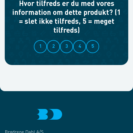
Hvor tilfreds er du med vores
information om dette produkt? (1
= slet ikke tilfreds, 5 = meget
tilfreds)
1
2
3
4
5
Brødrene Dahl A/S