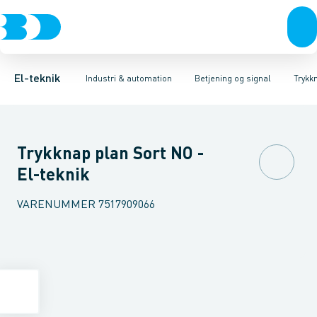
Afbrydere, stikkontakter & lampeudtag
Industristiksystemer
Trykknaphoved
Lystårn element, optisk
Frekvensomformere og softstartere
Tilslutningsmodul for
Forgreningsmateriel
DIN
K
El-teknik
Industri & automation
Betjening og signal
Trykk
Trykknap plan Sort NO -
El-teknik
VARENUMMER
7517909066