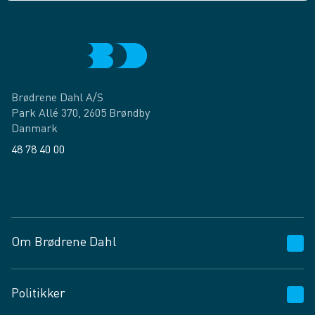
Brødrene Dahl A/S
Park Allé 370, 2605 Brøndby
Danmark
48 78 40 00
Facebook
LinkedIn
Om Brødrene Dahl
Kundeservice
Politikker
Vagttelefon 30 10 89 89