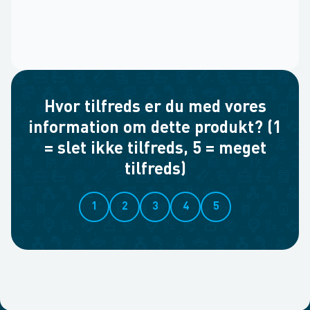
Hvor tilfreds er du med vores
information om dette produkt? (1
= slet ikke tilfreds, 5 = meget
tilfreds)
1
2
3
4
5