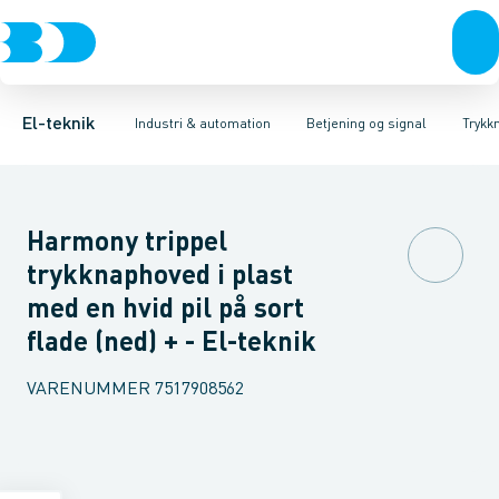
Afbrydere, stikkontakter & lampeudtag
Industristiksystemer
Trykknaphoved
Lystårn element, optisk
Frekvensomformere og softstartere
Tilslutningsmodul for
Forgreningsmateriel
DIN
K
El-teknik
Industri & automation
Betjening og signal
Trykk
Harmony trippel
trykknaphoved i plast
med en hvid pil på sort
flade (ned) + - El-teknik
VARENUMMER
7517908562