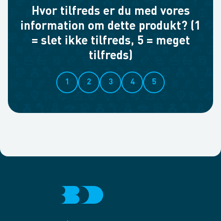
Hvor tilfreds er du med vores
information om dette produkt? (1
= slet ikke tilfreds, 5 = meget
tilfreds)
1
2
3
4
5