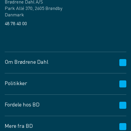
Brødrene Dahl A/S
Park Allé 370, 2605 Brøndby
Danmark
48 78 40 00
Facebook
LinkedIn
Om Brødrene Dahl
Kundeservice
Politikker
Vagttelefon 30 10 89 89
Spørgsmål og svar
Salgs- og leveringsbetingelser
Fordele hos BD
Job og karriere
Privatlivspolitik
Fødevarekontrolrapport
Cookies
24/7
Mere fra BD
Vilkår og betingelser
BD app