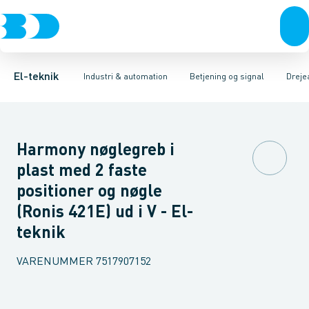
Afbrydere, stikkontakter & lampeudtag
Industristiksystemer
Trykknaphoved
Lystårn element, optisk
Frekvensomformere og softstartere
Tilslutningsmodul for
Forgreningsmateriel
DIN
K
El-teknik
Industri & automation
Betjening og signal
Dreje
Harmony nøglegreb i
plast med 2 faste
positioner og nøgle
(Ronis 421E) ud i V - El-
teknik
VARENUMMER
7517907152