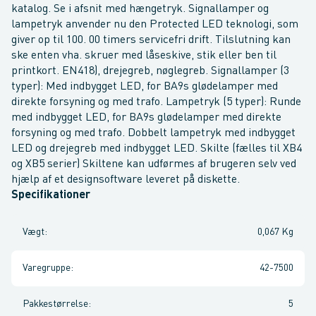
katalog. Se i afsnit med hængetryk. Signallamper og
lampetryk anvender nu den Protected LED teknologi, som
giver op til 100. 00 timers servicefri drift. Tilslutning kan
ske enten vha. skruer med låseskive, stik eller ben til
printkort. EN418), drejegreb, nøglegreb. Signallamper (3
typer): Med indbygget LED, for BA9s glødelamper med
direkte forsyning og med trafo. Lampetryk (5 typer): Runde
med indbygget LED, for BA9s glødelamper med direkte
forsyning og med trafo. Dobbelt lampetryk med indbygget
LED og drejegreb med indbygget LED. Skilte (fælles til XB4
og XB5 serier) Skiltene kan udførmes af brugeren selv ved
hjælp af et designsoftware leveret på diskette.
Specifikationer
Vægt
:
0,067 Kg
Varegruppe
:
42-7500
Pakkestørrelse
:
5