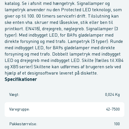
katalog. Se i afsnit med hængetryk. Signallamper og
lampetryk anvender nu den Protected LED teknologi, som
giver op til 100. 00 timers servicefri drift. Tilslutning kan
ske enten vha. skruer med låseskive, stik eller ben til
printkort. EN418), drejegreb, nøglegreb. Signallamper (3
typer): Med indbygget LED, for BA9s glødelamper med
direkte forsyning og med trafo. Lampetryk (5 typer): Runde
med indbygget LED, for BA9s glødelamper med direkte
forsyning og med trafo. Dobbelt lampetryk med indbygget
LED og drejegreb med indbygget LED. Skilte (fælles til XB4
og XB5 serier) Skiltene kan udførmes af brugeren selv ved
hjælp af et designsoftware leveret på diskette.
Specifikationer
Vægt
:
0,024 Kg
Varegruppe
:
42-7500
Pakkestørrelse
:
100