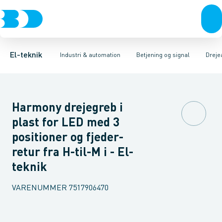
Afbrydere, stikkontakter & lampeudtag
Industristiksystemer
Trykknaphoved
Lystårn element, optisk
Frekvensomformere og softstartere
Tilslutningsmodul for
Forgreningsmateriel
DIN
K
El-teknik
Industri & automation
Betjening og signal
Dreje
Harmony drejegreb i
plast for LED med 3
positioner og fjeder-
retur fra H-til-M i - El-
teknik
VARENUMMER
7517906470