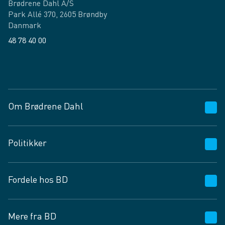
Brødrene Dahl A/S
Park Allé 370, 2605 Brøndby
Danmark
48 78 40 00
Facebook
LinkedIn
Om Brødrene Dahl
Kundeservice
Politikker
Vagttelefon 30 10 89 89
Spørgsmål og svar
Salgs- og leveringsbetingelser
Fordele hos BD
Job og karriere
Privatlivspolitik
Fødevarekontrolrapport
Cookies
24/7
Mere fra BD
Vilkår og betingelser
BD app