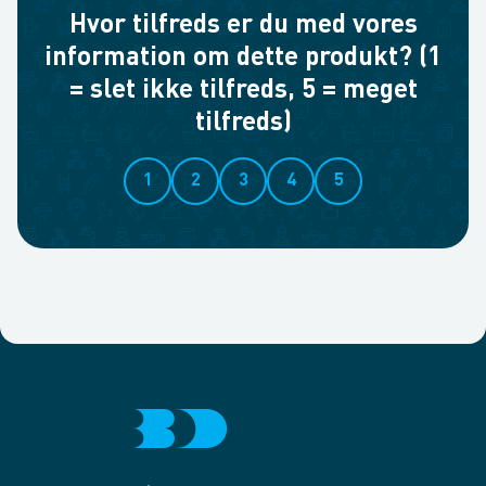
Hvor tilfreds er du med vores
information om dette produkt? (1
= slet ikke tilfreds, 5 = meget
tilfreds)
1
2
3
4
5