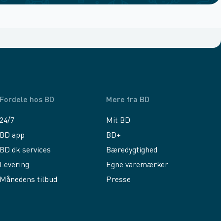
Fordele hos BD
Mere fra BD
24/7
Mit BD
BD app
BD+
BD.dk services
Bæredygtighed
Levering
Egne varemærker
Månedens tilbud
Presse