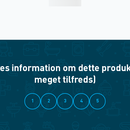
es information om dette produkt? 
meget tilfreds)
1
2
3
4
5