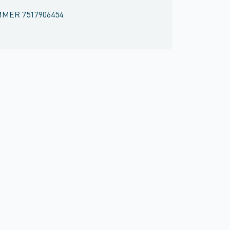
MMER
7517906454