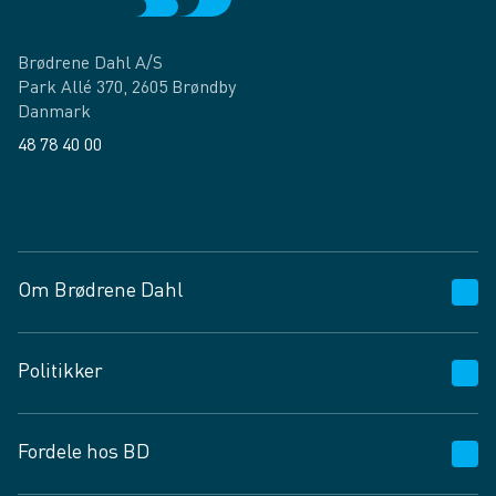
Brødrene Dahl A/S
Park Allé 370, 2605 Brøndby
Danmark
48 78 40 00
Facebook
LinkedIn
Om Brødrene Dahl
Kundeservice
Politikker
Vagttelefon 30 10 89 89
Spørgsmål og svar
Salgs- og leveringsbetingelser
Fordele hos BD
Job og karriere
Privatlivspolitik
Fødevarekontrolrapport