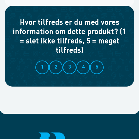
Hvor tilfreds er du med vores
information om dette produkt? (1
= slet ikke tilfreds, 5 = meget
tilfreds)
1
2
3
4
5