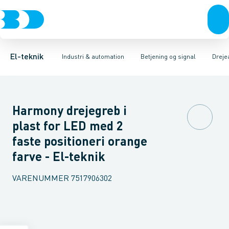
Afbrydere, stikkontakter & lampeudtag
Industristiksystemer
Trykknaphoved
Lystårn element, optisk
Frekvensomformere og softstartere
Tilslutningsmodul for
Forgreningsmateriel
DIN
K
El-teknik
Industri & automation
Betjening og signal
Dreje
Harmony drejegreb i
plast for LED med 2
faste positioneri orange
farve - El-teknik
VARENUMMER
7517906302