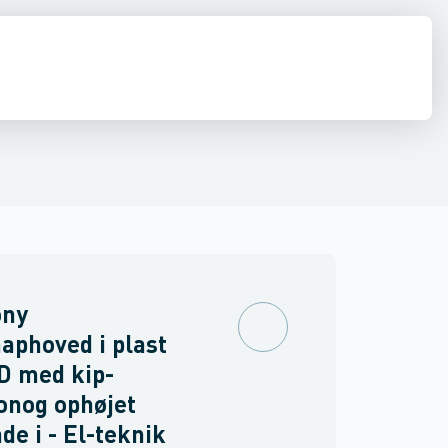
inne materiel
torer og relæer
ehoved
Linsehætte
Føringsveje, kanaler & befæstelse
Sensorer
Trykknapkapsling komplet
Strømforsyninger
Relæer
Blinddæksel til b
Industri & autom
PLC systeme
ny
aphoved i plast
D med kip-
onog ophøjet
ade i - El-teknik