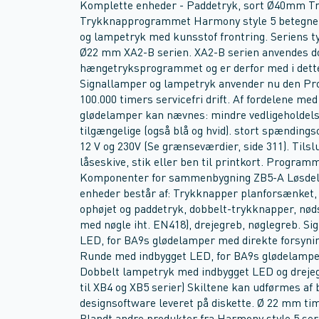
Komplette enheder - Paddetryk, sort Ø40mm T
Trykknapprogrammet Harmony style 5 betegner 
og lampetryk med kunsstof frontring. Seriens 
Ø22 mm XA2-B serien. XA2-B serien anvendes 
hængetryksprogrammet og er derfor med i dette
Signallamper og lampetryk anvender nu den Prot
100.000 timers servicefri drift. Af fordelene med 
glødelamper kan nævnes: mindre vedligeholdelse
tilgængelige (også blå og hvid). stort spændin
12 V og 230V (Se grænseværdier, side 311). Tils
låseskive, stik eller ben til printkort. Progra
Komponenter for sammenbygning ZB5-A Løsdele
enheder består af: Trykknapper planforsænket,
ophøjet og paddetryk, dobbelt-trykknapper, nøds
med nøgle iht. EN418), drejegreb, nøglegreb. Si
LED, for BA9s glødelamper med direkte forsynin
Runde med indbygget LED, for BA9s glødelamper
Dobbelt lampetryk med indbygget LED og drejeg
til XB4 og XB5 serier) Skiltene kan udførmes af 
designsoftware leveret på diskette. Ø 22 mm tim