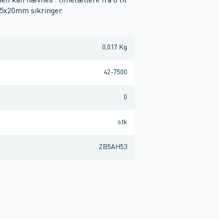
en kan nævnes : timetællere fra 0 til
l 5x20mm sikringer.
0,017 Kg
42-7500
0
stk
ZB5AH53