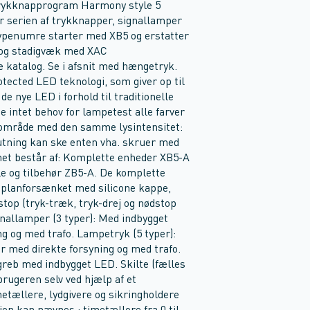
rykknapprogram Harmony style 5
serien af trykknapper, signallamper
typenumre starter med XB5 og erstatter
dog stadigvæk med XAC
 katalog. Se i afsnit med hængetryk.
ected LED teknologi, som giver op til
de nye LED i forhold til traditionelle
 intet behov for lampetest alle farver
gsområde med den samme lysintensitet:
lutning kan ske enten vha. skruer med
mmet består af: Komplette enheder XB5-A
 og tilbehør ZB5-A. De komplette
 planforsænket med silicone kappe,
top (tryk-træk, tryk-drej og nødstop
gnallamper (3 typer): Med indbygget
g og med trafo. Lampetryk (5 typer):
 med direkte forsyning og med trafo.
reb med indbygget LED. Skilte (fælles
brugeren selv ved hjælp af et
etællere, lydgivere og sikringholdere