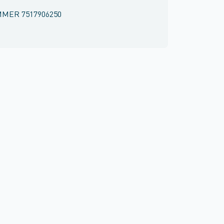
MMER
7517906250