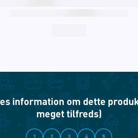
es information om dette produkt? 
meget tilfreds)
1
2
3
4
5