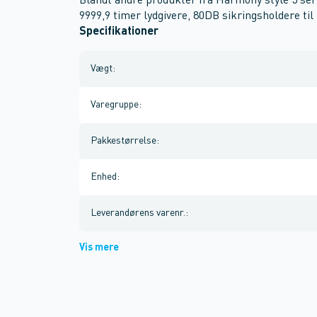
Blandt andre produkter fra Harmony style 5 seri
9999,9 timer lydgivere, 80DB sikringsholdere ti
Specifikationer
Vægt
:
Varegruppe
:
Pakkestørrelse
:
Enhed
:
Leverandørens varenr.
:
Vis mere