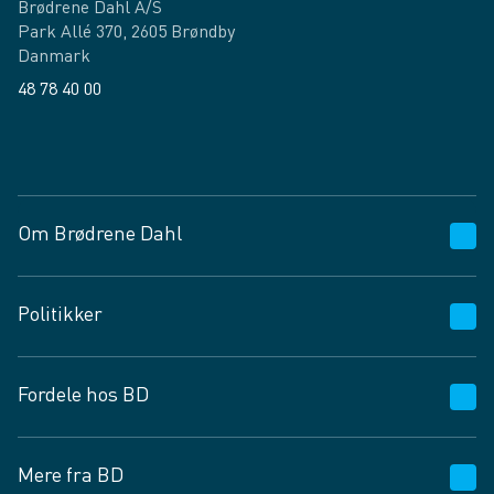
Brødrene Dahl A/S
Park Allé 370, 2605 Brøndby
Danmark
48 78 40 00
Facebook
LinkedIn
Om Brødrene Dahl
Kundeservice
Politikker
Vagttelefon 30 10 89 89
Spørgsmål og svar
Salgs- og leveringsbetingelser
Fordele hos BD
Job og karriere
Privatlivspolitik
Fødevarekontrolrapport
Cookies
24/7
Mere fra BD
Vilkår og betingelser
BD app