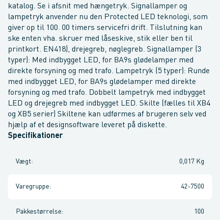
katalog. Se i afsnit med hængetryk. Signallamper og
lampetryk anvender nu den Protected LED teknologi, som
giver op til 100. 00 timers servicefri drift. Tilslutning kan
ske enten vha. skruer med låseskive, stik eller ben til
printkort. EN418), drejegreb, nøglegreb. Signallamper (3
typer): Med indbygget LED, for BA9s glødelamper med
direkte forsyning og med trafo. Lampetryk (5 typer): Runde
med indbygget LED, for BA9s glødelamper med direkte
forsyning og med trafo. Dobbelt lampetryk med indbygget
LED og drejegreb med indbygget LED. Skilte (fælles til XB4
og XB5 serier) Skiltene kan udførmes af brugeren selv ved
hjælp af et designsoftware leveret på diskette.
Specifikationer
Vægt
:
0,017 Kg
Varegruppe
:
42-7500
Pakkestørrelse
:
100