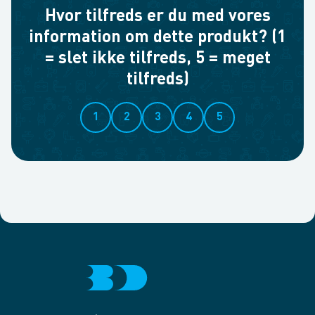
Hvor tilfreds er du med vores
information om dette produkt? (1
= slet ikke tilfreds, 5 = meget
tilfreds)
1
2
3
4
5