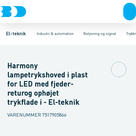
Afbrydere, stikkontakter & lampeudtag
Industristiksystemer
Trykknaphoved
Lystårn element, optisk
Frekvensomformere og softstartere
Tilslutningsmodul for
Forgreningsmateriel
DIN
K
El-teknik
Industri & automation
Betjening og signal
Trykk
Harmony
lampetrykshoved i plast
for LED med fjeder-
returog ophøjet
trykflade i - El-teknik
VARENUMMER
7517905866