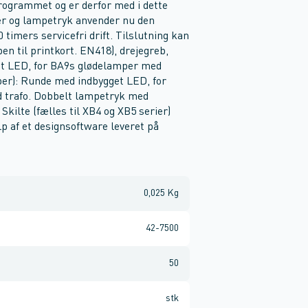
grammet og er derfor med i dette
er og lampetryk anvender nu den
 timers servicefri drift. Tilslutning kan
en til printkort. EN418), drejegreb,
get LED, for BA9s glødelamper med
per): Runde med indbygget LED, for
 trafo. Dobbelt lampetryk med
kilte (fælles til XB4 og XB5 serier)
p af et designsoftware leveret på
0,025 Kg
42-7500
50
stk