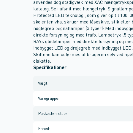
anvendes dog stadigvæk med XAC hængetrykspro
katalog. Se i afsnit med hængetryk. Signallamp
Protected LED teknologi, som giver op til 100. 00
ske enten vha. skruer med låseskive, stik eller b
nøglegreb. Signallamper (3 typer): Med indbyg
direkte forsyning og med trafo. Lampetryk (5 ty
BA9s glødelamper med direkte forsyning og med
indbygget LED og drejegreb med indbygget LED. S
Skiltene kan udførmes af brugeren selv ved hjæl
diskette.
Specifikationer
Vægt
:
Varegruppe
:
Pakkestørrelse
:
Enhed
: