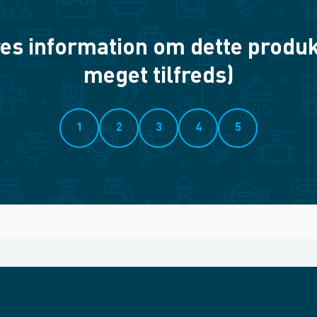
es information om dette produkt? 
meget tilfreds)
1
2
3
4
5