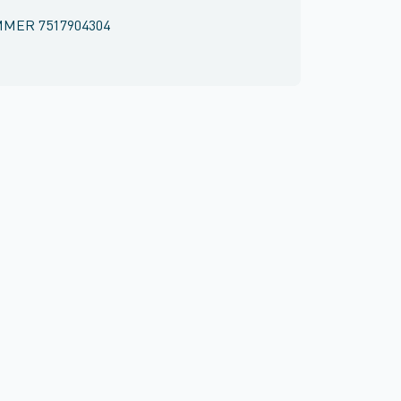
MMER
7517904304