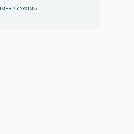
MMER
7517901585