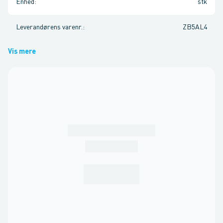
Enhed
:
stk
Leverandørens varenr.
:
ZB5AL4
Vis mere