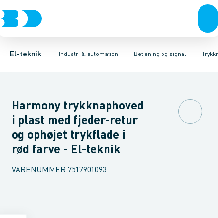
Afbrydere, stikkontakter & lampeudtag
Industristiksystemer
Trykknaphoved
Lystårn element, optisk
Frekvensomformere og softstartere
Tilslutningsmodul for
Forgreningsmateriel
DIN
K
El-teknik
Industri & automation
Betjening og signal
Trykk
Harmony trykknaphoved
i plast med fjeder-retur
og ophøjet trykflade i
rød farve - El-teknik
VARENUMMER
7517901093