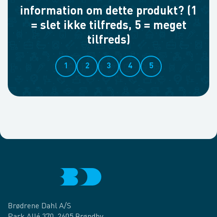
information om dette produkt? (1
= slet ikke tilfreds, 5 = meget
tilfreds)
1
2
3
4
5
Brødrene Dahl A/S