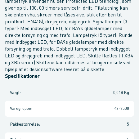
lampetryk anvender nu den Protected LED teknologi, som
giver op til 100. 00 timers servicefri drift. Tilslutning kan
ske enten vha. skruer med låseskive, stik eller ben til
printkort. EN418), drejegreb, nøglegreb. Signallamper (3
typer): Med indbygget LED, for BA9s glødelamper med
direkte forsyning og med trafo. Lampetryk (5 typer): Runde
med indbygget LED, for BA9s glødelamper med direkte
forsyning og med trafo. Dobbelt lampetryk med indbygget
LED og drejegreb med indbygget LED. Skilte (fælles til XB4
og XB5 serier) Skiltene kan udførmes af brugeren selv ved
hjælp af et designsoftware leveret på diskette.
Specifikationer
Vægt
:
0,018 Kg
Varegruppe
:
42-7500
Pakkestørrelse
:
5